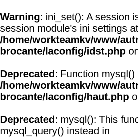
Warning
: ini_set(): A session
session module's ini settings at
/home/workteamkv/www/autre_
brocante/laconfig/idst.php
on
Deprecated
: Function mysql()
/home/workteamkv/www/autre_
brocante/laconfig/haut.php
o
Deprecated
: mysql(): This fun
mysql_query() instead in