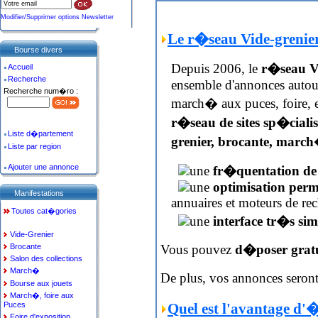
Modifier/Supprimer options Newsletter
Le r�seau Vide-grenie
Bourse divers
Depuis 2006, le
r�seau V
Accueil
Recherche
ensemble d'annonces autour 
Recherche num�ro :
march� aux puces, foire,
r�seau de sites sp�cialis
Liste d�partement
grenier, brocante, march
Liste par region
Ajouter une annonce
une
fr�quentation de
une
optimisation per
Manifestations
annuaires et moteurs de re
Toutes cat�gories
une
interface tr�s sim
Vide-Grenier
Vous pouvez
d�poser gratu
Brocante
Salon des collections
March�
De plus, vos annonces seron
Bourse aux jouets
March�, foire aux
Quel est l'avantage d'�
Puces
Foire d'exposition