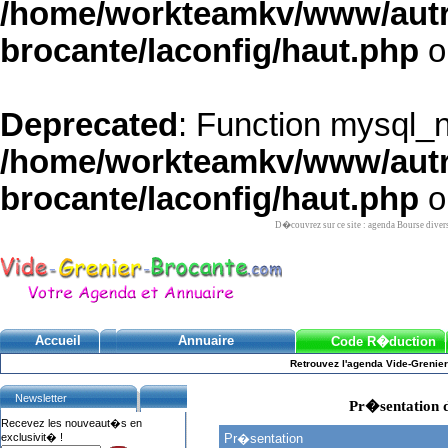
/home/workteamkv/www/autre_
brocante/laconfig/haut.php
o
Deprecated
: Function mysql_
/home/workteamkv/www/autre_
brocante/laconfig/haut.php
o
D�couvrez sur ce site : agenda Bourse diver
Accueil
Annuaire
Code R�duction
Retrouvez l'agenda Vide-Grenier
Newsletter
Pr�sentation d
Recevez les nouveaut�s en
exclusivit� !
Pr�sentation