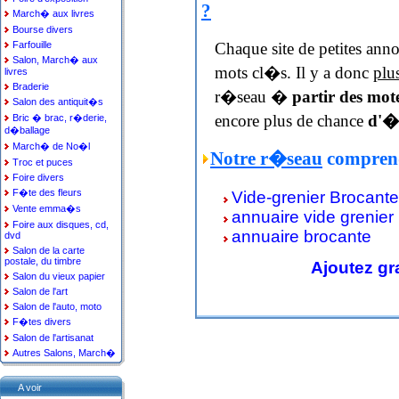
?
March� aux livres
Bourse divers
Chaque site de petites ann
Farfouille
Salon, March� aux
mots cl�s. Il y a donc
plu
livres
Braderie
r�seau �
partir des mot
Salon des antiquit�s
encore plus de chance
d'�t
Bric � brac, r�derie,
d�ballage
March� de No�l
Notre r�seau
comprend
Troc et puces
Foire divers
F�te des fleurs
Vide-grenier Brocante
Vente emma�s
annuaire vide grenier
Foire aux disques, cd,
annuaire brocante
dvd
Salon de la carte
postale, du timbre
Ajoutez gr
Salon du vieux papier
Salon de l'art
Salon de l'auto, moto
F�tes divers
Salon de l'artisanat
Autres Salons, March�
A voir