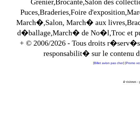
Grenier,Brocante,Salon des collec
Puces,Braderies,Foire d'exposition,Mar
March�,Salon, March� aux livres,Brade
d�ballage,March� de No�l,Troc et puces,
+ © 2006/2026 - Tous droits r�serv�s
responsabilit� sur le contenu de
[
Billet avion pas cher
] [
Promo vo
4
visiteurs -