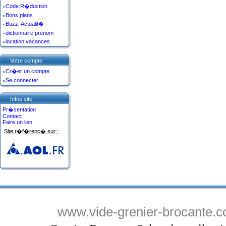
Code R�duction
Bons plans
Buzz, Actualit�
dictionnaire prenom
location vacances
Votre compte
Cr�er un compte
Se connecter
Infos site
Pr�sentation
Contact
Faire un lien
Site r�f�renc� sur :
www.vide-grenier-brocante.