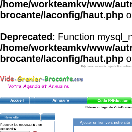
/home/workteamkv/www/autre_
brocante/laconfig/haut.php
o
Deprecated
: Function mysql_
/home/workteamkv/www/autre_
brocante/laconfig/haut.php
o
D�couvrez sur ce site : agenda Bourse diver
Accueil
Annuaire
Code R�duction
Retrouvez l'agenda Vide-Grenier
Newsletter
Ajouter un lien vers notre site
Recevez les nouveaut�s en
exclusivit� !