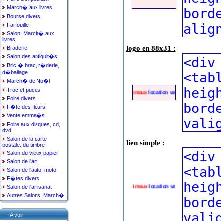
March� aux livres
Bourse divers
Farfouille
Salon, March� aux
livres
logo en 88x31 :
Braderie
Salon des antiquit�s
Bric � brac, r�derie,
d�ballage
March� de No�l
Troc et puces
petites annonces animaux
location vacances
annonce immob
Foire divers
F�te des fleurs
Vente emma�s
Foire aux disques, cd,
dvd
Salon de la carte
lien simple :
postale, du timbre
Salon du vieux papier
Salon de l'art
Salon de l'auto, moto
F�tes divers
petites annonces animaux
location vacances
annonce immob
Salon de l'artisanat
Autres Salons, March�
A voir