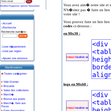
Vous avez aim� notre site et 
Modifier/Supprimer options Newsletter
N'h�sitez pas � faire un lien
votre site !
Vous pouvez faire un lien lien 
Accueil
codes
ci-dessous :
Recherche
Recherche num�ro :
en 90x30 :
Liste d�partement
Liste par region
petites annonces animaux
location vacances
annonce immob
Ajouter une annonce
Manifestations
Toutes cat�gories
Vide-Grenier
logo en 90x60 :
Brocante
Salon des collections
March�
Bourse aux jouets
March�, foire aux
Puces
petites annonces animaux
location vacances
annonce immob
Foire d'exposition