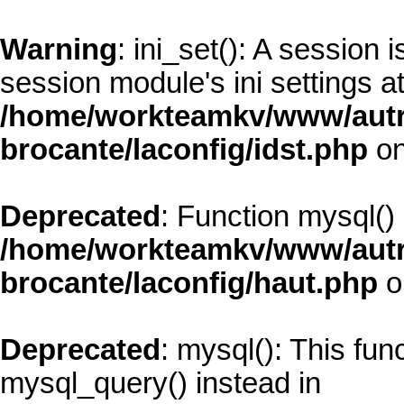
Warning
: ini_set(): A session
session module's ini settings at
/home/workteamkv/www/autre_
brocante/laconfig/idst.php
on
Deprecated
: Function mysql()
/home/workteamkv/www/autre_
brocante/laconfig/haut.php
o
Deprecated
: mysql(): This fun
mysql_query() instead in