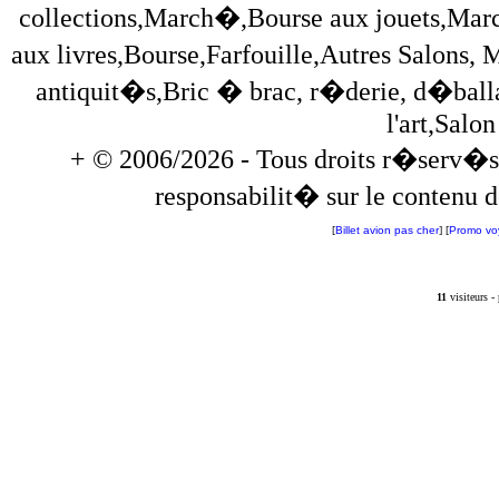
collections,March�,Bourse aux jouets,Mar
aux livres,Bourse,Farfouille,Autres Salons
antiquit�s,Bric � brac, r�derie, d�ball
l'art,Salon 
+ © 2006/2026 - Tous droits r�serv�s
responsabilit� sur le contenu de
[
Billet avion pas cher
] [
Promo vo
11
visiteurs 