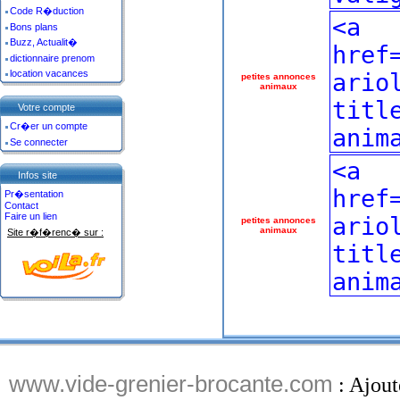
Code R�duction
Bons plans
Buzz, Actualit�
dictionnaire prenom
location vacances
petites annonces
animaux
Votre compte
Cr�er un compte
Se connecter
Infos site
Pr�sentation
Contact
Faire un lien
petites annonces
animaux
Site r�f�renc� sur :
www.vide-grenier-brocante.com
: Ajout