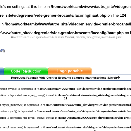
's ini settings at this time in
/home/workteamkv/www/autre_site/videgrenie
_site/videgrenier/vide-grenier-brocante/laconfig/haut.php
on line
124
 in
/home/workteamkv/www/autre_site/videgrenier/vide-grenier-brocante/
www/autre_site/videgrenier/vide-grenier-brocante/laconfig/haut.php
on 
D�couvrez sur ce site : agenda March�, annonce March�, brocante, vide-grenier, march� aux puces
Logo portable
Code R�duction
Retrouvez l'agenda Vide-Grenier Brocante et autres manifestations :March�
nction mysql() is deprecated in
/home/workteamkv/www/autre_site/videgrenier/vide-grenier-brocante/inde
ction is deprecated; use mysql_query() instead in
/home/workteamkv/www/autre_site/videgrenier/vide-greni
24
n mysql_numrows() is deprecated in
/home/workteamkv/www/autre_site/videgrenier/vide-grenier-brocante
nction mysql() is deprecated in
/home/workteamkv/www/autre_site/videgrenier/vide-grenier-brocante/inde
ction is deprecated; use mysql_query() instead in
/home/workteamkv/www/autre_site/videgrenier/vide-greni
32
n mysql_numrows() is deprecated in
/home/workteamkv/www/autre_site/videgrenier/vide-grenier-brocante