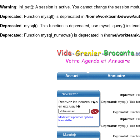
Warning
: ini_set(): A session is active. You cannot change the session module
Deprecated
: Function mysql() is deprecated in
/home/workteamkv/www/autre
Deprecated
: mysql(): This function is deprecated; use mysql_query() instead
Deprecated
: Function mysql_numrows() is deprecated in
/home/workteamkv/
Accueil
Annuaire
Newsletter
Deprecated
: Fu
Recevez les nouveaut�s
Deprecated
: mysql(): This fun
en exclusivit� !
Deprecated
: Functio
Modifier/Supprimer options
Deprecated
: Fu
Newsletter
Deprecated
: mysql(): This fun
March�
Deprecated
: Functio