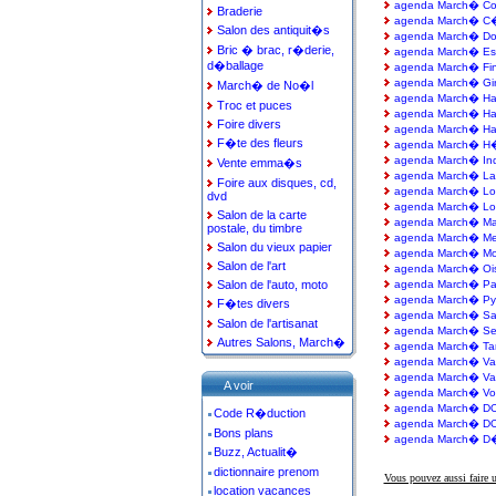
agenda March� Co
Braderie
agenda March� C�
Salon des antiquit�s
agenda March� Do
Bric � brac, r�derie,
agenda March� Es
d�ballage
agenda March� Fin
agenda March� Gi
March� de No�l
agenda March� Ha
Troc et puces
agenda March� H
Foire divers
agenda March� Ha
F�te des fleurs
agenda March� H�
agenda March� Indr
Vente emma�s
agenda March� La
Foire aux disques, cd,
agenda March� Loir
dvd
agenda March� Lot
Salon de la carte
agenda March� M
postale, du timbre
agenda March� Meu
Salon du vieux papier
agenda March� Mo
Salon de l'art
agenda March� Oi
Salon de l'auto, moto
agenda March� Pas
agenda March� Py
F�tes divers
agenda March� Sa
Salon de l'artisanat
agenda March� Sei
Autres Salons, March�
agenda March� Ta
agenda March� Val
agenda March� Va
A voir
agenda March� Vo
agenda March� D
Code R�duction
agenda March� D
Bons plans
agenda March� D�
Buzz, Actualit�
dictionnaire prenom
Vous pouvez aussi faire 
location vacances