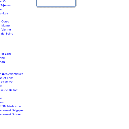
d'Or
-S�vres
me
t-Loir
-Corse
-Marne
-Vienne
-de-Seine
et-Loire
nne
han
�es-Atlantiques
-et-Loire
-et-Marne
me
re-de Belfort
ne
nes
OM Martinique
tement Belgique
tement Suisse