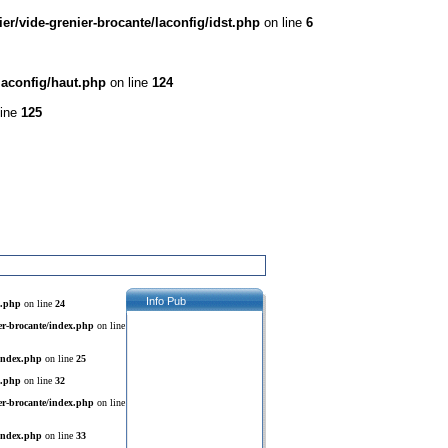
r/vide-grenier-brocante/laconfig/idst.php
on line
6
laconfig/haut.php
on line
124
line
125
Info Pub
x.php
on line
24
er-brocante/index.php
on line
/index.php
on line
25
x.php
on line
32
er-brocante/index.php
on line
/index.php
on line
33