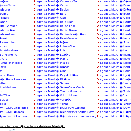
rr�ze
agenda March� Corse-du-Sud
agenda March� C�te-
tes-d'Armor
agenda March� Creuse
agenda March� Deux
rdogne
agenda March� Doubs
agenda March� Dr�
sonne
agenda March� Eure
agenda March� Eure-e
ist�re
agenda March� Gard
agenda March� Gers
ronde
agenda March� Haut-Rhin
agenda March� Haute
ute-Garonne
agenda March� Haute-Loire
agenda March� Haute
aute-Sa�ne
agenda March� Haute-Savoie
agenda March� Haute
utes-Alpes
agenda March� Hautes-Pyr�n�es
agenda March� Hauts
rault
agenda March� Ille-et-Vilaine
agenda March� Indre
e-et-Loire
agenda March� Is�re
agenda March� Jura
ndes
agenda March� Loir-et-Cher
agenda March� Loire
e-Atlantique
agenda March� Loiret
agenda March� Lot
-et-Garonne
agenda March� Loz�re
agenda March� Maine-
anche
agenda March� Marne
agenda March� Maye
rthe-et-Moselle
agenda March� Meuse
agenda March� Morbi
selle
agenda March� Ni�vre
agenda March� Nord
se
agenda March� Orne
agenda March� Paris
-de-Calais
agenda March� Puy-de-D�me
agenda March� Pyr�n
r�n�es-Orientales
agenda March� Rh�ne
agenda March� Sa�ne
rthe
agenda March� Savoie
agenda March� Seine
ne-Maritime
agenda March� Seine-Saint-Denis
agenda March� Som
rn
agenda March� Tarn-et-Garonne
agenda March� Territoi
-d'Oise
agenda March� Val-de-Marne
agenda March� Var
ucluse
agenda March� Vend�e
agenda March� Vien
sges
agenda March� Yonne
agenda March� Yveli
OM-TOM Guadeloupe
agenda March� DOM-TOM Guyane
agenda March� DOM-T
OM-TOM R�union
agenda March� D�partement Autre Pays
agenda March� D�par
partement Canada
agenda March� D�partement Luxembourg
agenda March� D�par
une recherche par r�gion des manifestations
March�
: