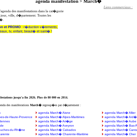
agenda manifestation > March�
Liens commerciaux :
l'agenda des manifestations dans la cat�gorie
 jour, ville, d�partement. Toutes les
h�.
on et PROMO
: r�duction v�tements,
deaux, tv, enfant, beaut� et sant� !
estations jusqu'a fin 2026. Plus de 80 000 en 2014.
genda des manifestations
March�
regroup�es par d�partement :
n
agenda March� Aisne
agenda March� Allier
es-de-Haute-Provence
agenda March� Alpes-Maritimes
agenda March� Ard�
dennes
agenda March� Ari�ge
agenda March� Aube
de
agenda March� Aveyron
agenda March� Bas-R
ouches-du-Rh�ne
agenda March� Calvados
agenda March� Canta
arente
agenda March� Charente-Maritime
agenda March� Cher