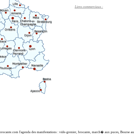
Liens commerciaux :
-brocante.com l'agenda des manifestations : vide-grenier, brocante, march� aux puces, Bourse 