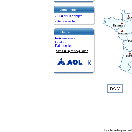
Votre compte
Cr�er un compte
Se connecter
Infos site
Pr�sentation
Contact
Faire un lien
Site r�f�renc� sur :
Le site vide-grenier