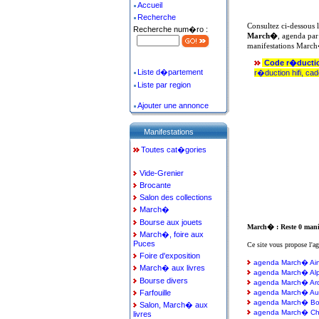
Accueil
Recherche
Consultez ci-dessous 
Recherche num�ro :
March�
, agenda par
manifestations Marc
Code r�ducti
Liste d�partement
r�duction hifi, ca
Liste par region
Ajouter une annonce
Manifestations
Toutes cat�gories
Vide-Grenier
Brocante
Salon des collections
March�
Bourse aux jouets
March� : Reste 0 manif
March�, foire aux
Puces
Ce site vous propose l'a
Foire d'exposition
agenda March� Ai
March� aux livres
agenda March� Alp
Bourse divers
agenda March� Ar
Farfouille
agenda March� Au
agenda March� B
Salon, March� aux
agenda March� Ch
livres