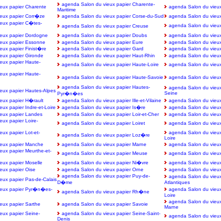
agenda Salon du vieux papier Charente-
eux papier Charente
agenda Salon du vieux
Maritime
eux papier Corr�ze
agenda Salon du vieux papier Corse-du-Sud
agenda Salon du vieux
eux papier C�tes-
agenda Salon du vieu
agenda Salon du vieux papier Creuse
eux papier Dordogne
agenda Salon du vieux papier Doubs
agenda Salon du vieu
eux papier Essonne
agenda Salon du vieux papier Eure
agenda Salon du vieux 
eux papier Finist�re
agenda Salon du vieux papier Gard
agenda Salon du vieux
eux papier Gironde
agenda Salon du vieux papier Haut-Rhin
agenda Salon du vieux
eux papier Haute-
agenda Salon du vieux papier Haute-Loire
agenda Salon du vieu
eux papier Haute-
agenda Salon du vieux papier Haute-Savoie
agenda Salon du vieux
agenda Salon du vieux papier Hautes-
agenda Salon du vieux
eux papier Hautes-Alpes
Seine
Pyr�n�es
eux papier H�rault
agenda Salon du vieux papier Ille-et-Vilaine
agenda Salon du vieux
ux papier Indre-et-Loire
agenda Salon du vieux papier Is�re
agenda Salon du vieux
eux papier Landes
agenda Salon du vieux papier Loir-et-Cher
agenda Salon du vieux
ux papier Loire-
agenda Salon du vieux papier Loiret
agenda Salon du vieux
ux papier Lot-et-
agenda Salon du vieux
agenda Salon du vieux papier Loz�re
Loire
ieux papier Manche
agenda Salon du vieux papier Marne
agenda Salon du vieu
eux papier Meurthe-et-
agenda Salon du vieux papier Meuse
agenda Salon du vieux
eux papier Moselle
agenda Salon du vieux papier Ni�vre
agenda Salon du vieux
eux papier Oise
agenda Salon du vieux papier Orne
agenda Salon du vieux
agenda Salon du vieux papier Puy-de-
agenda Salon du vieu
eux papier Pas-de-Calais
D�me
Atlantiques
ieux papier Pyr�n�es-
agenda Salon du vieu
agenda Salon du vieux papier Rh�ne
Loire
agenda Salon du vieux
eux papier Sarthe
agenda Salon du vieux papier Savoie
Marne
eux papier Seine-
agenda Salon du vieux papier Seine-Saint-
agenda Salon du vieu
Denis