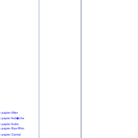
papier Allier
x papier Ard�che
 papier Aube
 papier Bas-Rhin
 papier Cantal