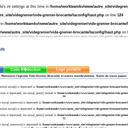
's ini settings at this time in
/home/workteamkv/www/autre_site/videgrenie
_site/videgrenier/vide-grenier-brocante/laconfig/haut.php
on line
124
 in
/home/workteamkv/www/autre_site/videgrenier/vide-grenier-brocante/
www/autre_site/videgrenier/vide-grenier-brocante/laconfig/haut.php
on 
vrez sur ce site : agenda Salon du vieux papier, annonce Salon du vieux papier, brocante, vide-grenier, march� aux
Logo portable
Code R�duction
Retrouvez l'agenda Vide-Grenier Brocante et autres manifestations :Salon du vieux papier
nction mysql() is deprecated in
/home/workteamkv/www/autre_site/videgrenier/vide-grenier-brocante/inde
ction is deprecated; use mysql_query() instead in
/home/workteamkv/www/autre_site/videgrenier/vide-greni
24
n mysql_numrows() is deprecated in
/home/workteamkv/www/autre_site/videgrenier/vide-grenier-brocante
nction mysql() is deprecated in
/home/workteamkv/www/autre_site/videgrenier/vide-grenier-brocante/inde
ction is deprecated; use mysql_query() instead in
/home/workteamkv/www/autre_site/videgrenier/vide-greni
32
n mysql_numrows() is deprecated in
/home/workteamkv/www/autre_site/videgrenier/vide-grenier-brocante