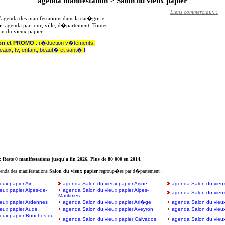
agenda manifestation > Salon du vieux papier
Liens commerciaux :
l'agenda des manifestations dans la cat�gorie
r
, agenda par jour, ville, d�partement. Toutes
on du vieux papier.
on et PROMO
: r�duction v�tements,
deaux, tv, enfant, beaut� et sant� !
 Reste 0 manifestations jusqu'a fin 2026. Plus de 80 000 en 2014.
genda des manifestations
Salon du vieux papier
regroup�es par d�partement :
eux papier Ain
agenda Salon du vieux papier Aisne
agenda Salon du vieux 
eux papier Alpes-de-
agenda Salon du vieux papier Alpes-
agenda Salon du vieu
Maritimes
eux papier Ardennes
agenda Salon du vieux papier Ari�ge
agenda Salon du vieux
eux papier Aude
agenda Salon du vieux papier Aveyron
agenda Salon du vieux
eux papier Bouches-du-
agenda Salon du vieux papier Calvados
agenda Salon du vieux