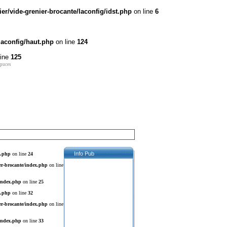
r/vide-grenier-brocante/laconfig/idst.php
on line
6
laconfig/haut.php
on line
124
line
125
 puces
Info Pub
x.php
on line
24
er-brocante/index.php
on line
/index.php
on line
25
x.php
on line
32
er-brocante/index.php
on line
/index.php
on line
33