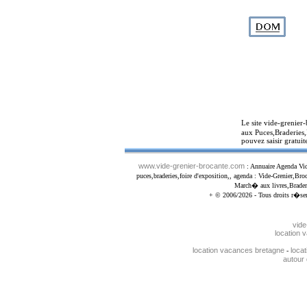
Le site vide-grenier
aux Puces,Braderies,
pouvez saisir gratuit
www.vide-grenier-brocante.com
: Annuaire Agenda Vide
puces,braderies,foire d'exposition,, agenda : Vide-Grenier,
March� aux livres,Braderi
+ © 2006/2026 - Tous droits r�ser
vide
location 
location vacances bretagne
loca
-
autour