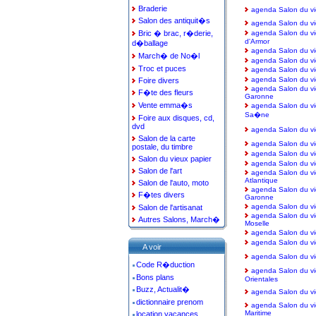
Braderie
agenda Salon du vi
Salon des antiquit�s
agenda Salon du vi
Bric � brac, r�derie,
agenda Salon du vi
d'Armor
d�ballage
agenda Salon du vi
March� de No�l
agenda Salon du vi
Troc et puces
agenda Salon du vi
agenda Salon du vi
Foire divers
agenda Salon du vi
F�te des fleurs
Garonne
Vente emma�s
agenda Salon du vi
Sa�ne
Foire aux disques, cd,
dvd
agenda Salon du vi
Salon de la carte
agenda Salon du vi
postale, du timbre
agenda Salon du vie
Salon du vieux papier
agenda Salon du vi
Salon de l'art
agenda Salon du vie
Atlantique
Salon de l'auto, moto
agenda Salon du vie
F�tes divers
Garonne
agenda Salon du v
Salon de l'artisanat
agenda Salon du vi
Autres Salons, March�
Moselle
agenda Salon du vi
agenda Salon du vi
A voir
agenda Salon du vi
Code R�duction
agenda Salon du v
Bons plans
Orientales
Buzz, Actualit�
agenda Salon du vi
dictionnaire prenom
agenda Salon du vi
Maritime
location vacances