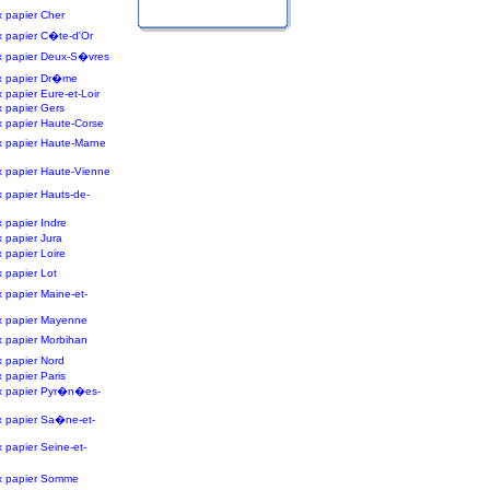
 papier Cher
 papier C�te-d'Or
x papier Deux-S�vres
x papier Dr�me
papier Eure-et-Loir
 papier Gers
 papier Haute-Corse
x papier Haute-Marne
 papier Haute-Vienne
 papier Hauts-de-
 papier Indre
 papier Jura
 papier Loire
 papier Lot
 papier Maine-et-
x papier Mayenne
 papier Morbihan
 papier Nord
 papier Paris
x papier Pyr�n�es-
x papier Sa�ne-et-
 papier Seine-et-
x papier Somme