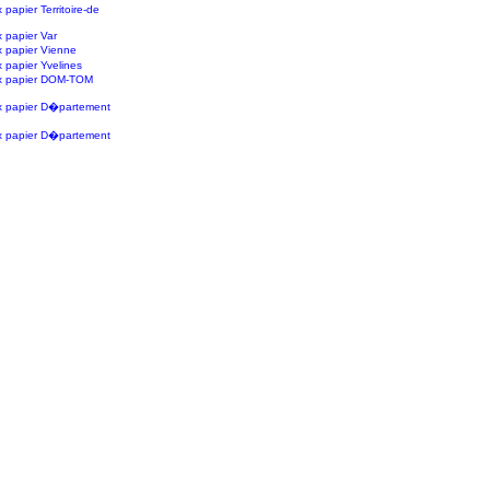
papier Territoire-de
 papier Var
 papier Vienne
 papier Yvelines
x papier DOM-TOM
x papier D�partement
x papier D�partement