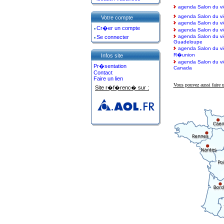
agenda Salon du vi
agenda Salon du vie
Votre compte
agenda Salon du vi
Cr�er un compte
agenda Salon du vi
agenda Salon du v
Se connecter
Guadeloupe
agenda Salon du v
R�union
Infos site
agenda Salon du v
Pr�sentation
Canada
Contact
Faire un lien
Vous pouvez aussi faire 
Site r�f�renc� sur :