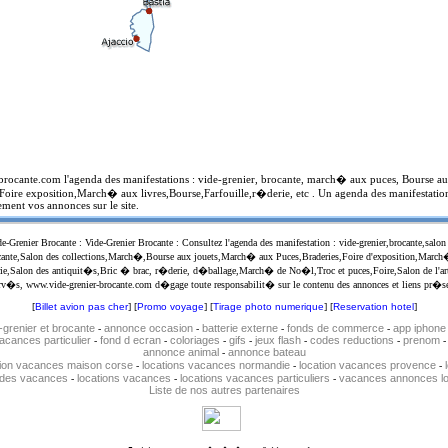
-brocante.com l'agenda des manifestations : vide-grenier, brocante, march� aux puces, Bourse 
Foire exposition,March� aux livres,Bourse,Farfouille,r�derie, etc . Un agenda des manifestatio
ement vos annonces sur le site.
-Grenier Brocante : Vide-Grenier Brocante : Consultez l'agenda des manifestation : vide-grenier,brocante,sal
Brocante,Salon des collections,March�,Bourse aux jouets,March� aux Puces,Braderies,Foire d'exposition,Marc
e,Salon des antiquit�s,Bric � brac, r�derie, d�ballage,March� de No�l,Troc et puces,Foire,Salon de l'art,Sa
v�s, www.vide-grenier-brocante.com d�gage toute responsabilit� sur le contenu des annonces et liens pr�sen
[
Billet avion pas cher
] [
Promo voyage
] [
Tirage photo numerique
] [
Reservation hotel
]
-grenier et brocante
annonce occasion
batterie externe
fonds de commerce
app iphone
-
-
-
-
vacances particulier
fond d ecran
coloriages
gifs
jeux flash
codes reductions
prenom
-
-
-
-
-
-
annonce animal
annonce bateau
-
tion vacances maison corse
locations vacances normandie
location vacances provence
-
-
-
 des vacances
locations vacances
locations vacances particuliers
vacances annonces lo
-
-
-
Liste de nos autres partenaires