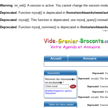
Warning
: ini_set(): A session is active. You cannot change the session module
Deprecated
: Function mysql() is deprecated in
/home/workteamkv/www/autre
Deprecated
: mysql(): This function is deprecated; use mysql_query() instead
Deprecated
: Function mysql_numrows() is deprecated in
/home/workteamkv/
D�cou
Accueil
Annuaire
Newsletter
Deprecated
: Fu
Deprecated
: mysql(): This fun
Recevez les nouveaut�s
en exclusivit� !
Deprecated
: Functio
Modifier/Supprimer options
Deprecated
: Fu
Newsletter
Deprecated
: mysql(): This fun
Salon du vieux papier
Deprecated
: Functio