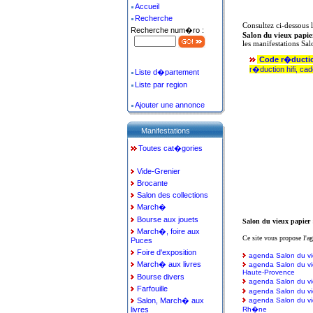
Accueil
Recherche
Consultez ci-dessous 
Recherche num�ro :
Salon du vieux papie
les manifestations Sal
Code r�ducti
r�duction hifi, ca
Liste d�partement
Liste par region
Ajouter une annonce
Manifestations
Toutes cat�gories
Vide-Grenier
Brocante
Salon des collections
March�
Bourse aux jouets
Salon du vieux papier :
March�, foire aux
Ce site vous propose l'a
Puces
Foire d'exposition
agenda Salon du vi
March� aux livres
agenda Salon du vi
Haute-Provence
Bourse divers
agenda Salon du vi
Farfouille
agenda Salon du vi
Salon, March� aux
agenda Salon du vi
livres
Rh�ne