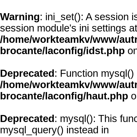
Warning
: ini_set(): A session
session module's ini settings at
/home/workteamkv/www/autre_
brocante/laconfig/idst.php
on
Deprecated
: Function mysql()
/home/workteamkv/www/autre_
brocante/laconfig/haut.php
o
Deprecated
: mysql(): This fun
mysql_query() instead in