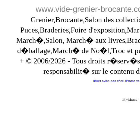
www.vide-grenier-brocante.
Grenier,Brocante,Salon des collec
Puces,Braderies,Foire d'exposition,Mar
March�,Salon, March� aux livres,Brade
d�ballage,March� de No�l,Troc et puces,
+ © 2006/2026 - Tous droits r�serv�s
responsabilit� sur le contenu de
[
Billet avion pas cher
] [
Promo vo
14
visiteurs 