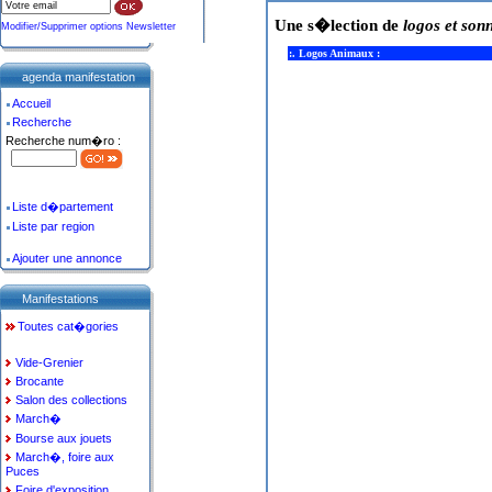
Une s�lection de
logos et son
Modifier/Supprimer options Newsletter
:. Logos Animaux :
agenda manifestation
Accueil
Recherche
Recherche num�ro :
Liste d�partement
Liste par region
Ajouter une annonce
Manifestations
Toutes cat�gories
Vide-Grenier
Brocante
Salon des collections
March�
Bourse aux jouets
March�, foire aux
Puces
Foire d'exposition