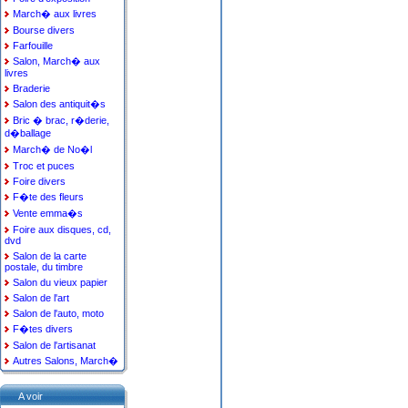
March� aux livres
Bourse divers
Farfouille
Salon, March� aux
livres
Braderie
Salon des antiquit�s
Bric � brac, r�derie,
d�ballage
March� de No�l
Troc et puces
Foire divers
F�te des fleurs
Vente emma�s
Foire aux disques, cd,
dvd
Salon de la carte
postale, du timbre
Salon du vieux papier
Salon de l'art
Salon de l'auto, moto
F�tes divers
Salon de l'artisanat
Autres Salons, March�
A voir