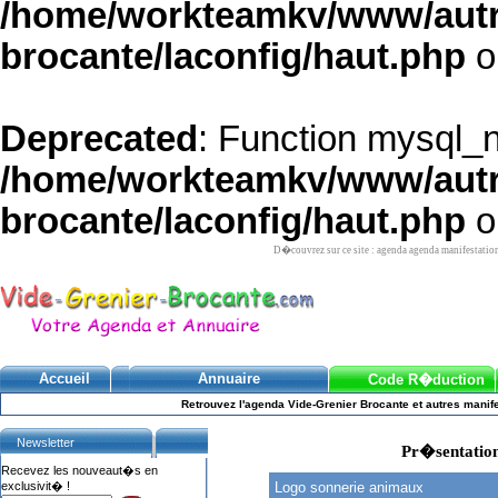
/home/workteamkv/www/autre_
brocante/laconfig/haut.php
o
Deprecated
: Function mysql_
/home/workteamkv/www/autre_
brocante/laconfig/haut.php
o
D�couvrez sur ce site : agenda agenda manifestatio
Accueil
Annuaire
Code R�duction
Retrouvez l'agenda Vide-Grenier Brocante et autres manife
Newsletter
Pr�sentation
Recevez les nouveaut�s en
exclusivit� !
Logo sonnerie animaux