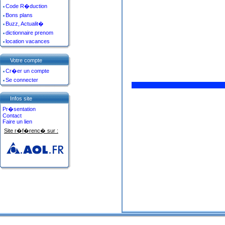
Code R�duction
Bons plans
Buzz, Actualit�
dictionnaire prenom
location vacances
Votre compte
Cr�er un compte
Se connecter
Infos site
Pr�sentation
Contact
Faire un lien
Site r�f�renc� sur :