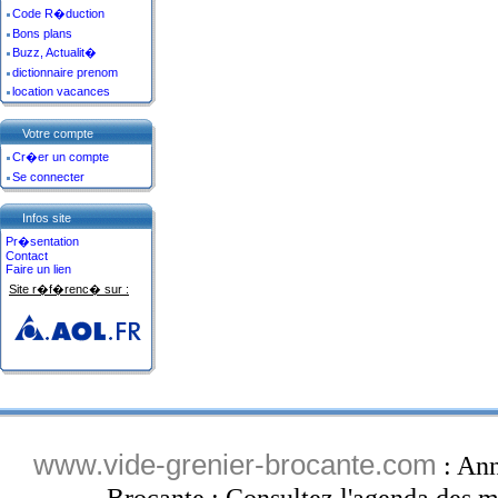
Code R�duction
Bons plans
Buzz, Actualit�
dictionnaire prenom
location vacances
Votre compte
Cr�er un compte
Se connecter
Infos site
Pr�sentation
Contact
Faire un lien
Site r�f�renc� sur :
www.vide-grenier-brocante.com
: Ann
Brocante : Consultez l'agenda des ma