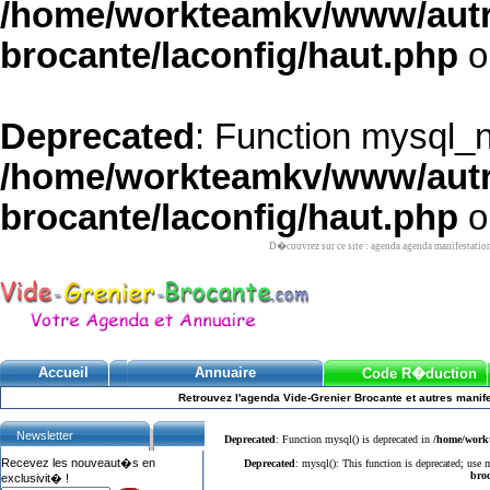
/home/workteamkv/www/autre_
brocante/laconfig/haut.php
o
Deprecated
: Function mysql_
/home/workteamkv/www/autre_
brocante/laconfig/haut.php
o
D�couvrez sur ce site : agenda agenda manifestatio
Accueil
Annuaire
Code R�duction
Retrouvez l'agenda Vide-Grenier Brocante et autres manife
Newsletter
Deprecated
: Function mysql() is deprecated in
/home/workt
Recevez les nouveaut�s en
Deprecated
: mysql(): This function is deprecated; use
broc
exclusivit� !