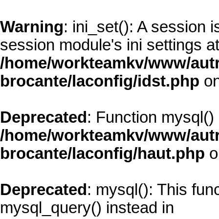
Warning
: ini_set(): A session
session module's ini settings at
/home/workteamkv/www/autre_
brocante/laconfig/idst.php
on
Deprecated
: Function mysql()
/home/workteamkv/www/autre_
brocante/laconfig/haut.php
o
Deprecated
: mysql(): This fun
mysql_query() instead in