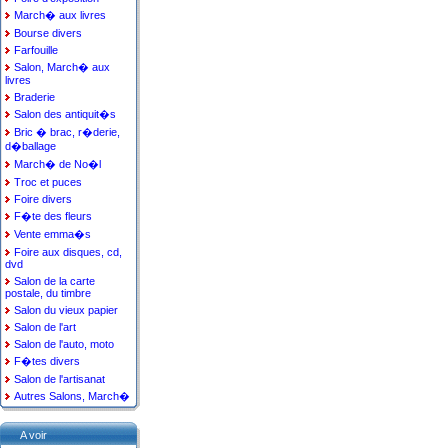
March� aux livres
Bourse divers
Farfouille
Salon, March� aux
livres
Braderie
Salon des antiquit�s
Bric � brac, r�derie,
d�ballage
March� de No�l
Troc et puces
Foire divers
F�te des fleurs
Vente emma�s
Foire aux disques, cd,
dvd
Salon de la carte
postale, du timbre
Salon du vieux papier
Salon de l'art
Salon de l'auto, moto
F�tes divers
Salon de l'artisanat
Autres Salons, March�
A voir