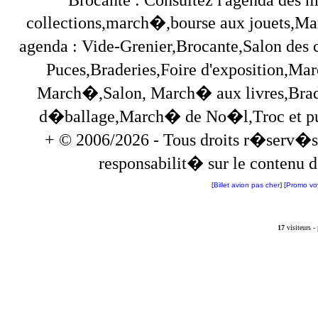
collections,march�,bourse aux jouets,Marc
agenda : Vide-Grenier,Brocante,Salon des
Puces,Braderies,Foire d'exposition,Mar
March�,Salon, March� aux livres,Brade
d�ballage,March� de No�l,Troc et puces,
+ © 2006/2026 - Tous droits r�serv�s
responsabilit� sur le contenu de
[
Billet avion pas cher
] [
Promo vo
17
visiteurs 