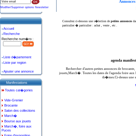
Annonces
Modifier/Supprimer options Newsletter
Consultez ci-dessous une s�lection de
petites annonces
da
particulier � particulier : achat , vente , etc .
Accueil
Recherche
Recherche num�ro :
Liste d�partement
agenda manifes
Liste par region
Rechercher d'autres petites annonces de brocante
Ajouter une annonce
jouets,March�. Toutes les dates de l'agenda foire aux
th�mes.Ci-dessus une s
Manifestations
Toutes cat�gories
Vide-Grenier
Brocante
Salon des collections
March�
Bourse aux jouets
March�, foire aux
Puces
Foire d'exposition