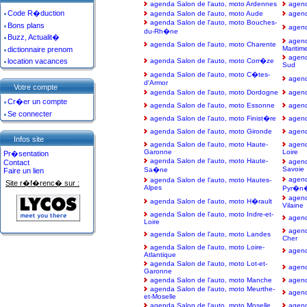
agenda Salon de l'auto, moto Ardennes
agend
Code R�duction
agenda Salon de l'auto, moto Aude
agend
agenda Salon de l'auto, moto Bouches-
Bons plans
agend
du-Rh�ne
Buzz, Actualit�
agend
agenda Salon de l'auto, moto Charente
Maritim
dictionnaire prenom
agend
location vacances
agenda Salon de l'auto, moto Corr�ze
Sud
agenda Salon de l'auto, moto C�tes-
agend
d'Armor
Votre compte
agenda Salon de l'auto, moto Dordogne
agend
Cr�er un compte
agenda Salon de l'auto, moto Essonne
agend
Se connecter
agenda Salon de l'auto, moto Finist�re
agend
agenda Salon de l'auto, moto Gironde
agend
Infos site
agenda Salon de l'auto, moto Haute-
agend
Garonne
Loire
Pr�sentation
agenda Salon de l'auto, moto Haute-
agend
Contact
Savoie
Sa�ne
Faire un lien
agend
agenda Salon de l'auto, moto Hautes-
Site r�f�renc� sur :
Alpes
Pyr�n
agend
agenda Salon de l'auto, moto H�rault
Vilaine
agenda Salon de l'auto, moto Indre-et-
agend
Loire
agend
agenda Salon de l'auto, moto Landes
Cher
agenda Salon de l'auto, moto Loire-
agend
Atlantique
agenda Salon de l'auto, moto Lot-et-
agend
Garonne
agenda Salon de l'auto, moto Manche
agend
agenda Salon de l'auto, moto Meurthe-
agend
et-Moselle
agenda Salon de l'auto, moto Moselle
agend