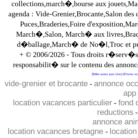
collections,march�,bourse aux jouets,Marc
agenda : Vide-Grenier,Brocante,Salon des
Puces,Braderies,Foire d'exposition,Mar
March�,Salon, March� aux livres,Brade
d�ballage,March� de No�l,Troc et puces,
+ © 2006/2026 - Tous droits r�serv�s
responsabilit� sur le contenu des annonce
[
Billet avion pas cher
] [
Promo vo
vide-grenier et brocante
annonce occ
-
app 
location vacances particulier
fond 
-
reductions
annonce ani
location vacances bretagne
locatio
-