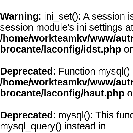
Warning
: ini_set(): A session
session module's ini settings at
/home/workteamkv/www/autre_
brocante/laconfig/idst.php
on
Deprecated
: Function mysql()
/home/workteamkv/www/autre_
brocante/laconfig/haut.php
o
Deprecated
: mysql(): This fun
mysql_query() instead in