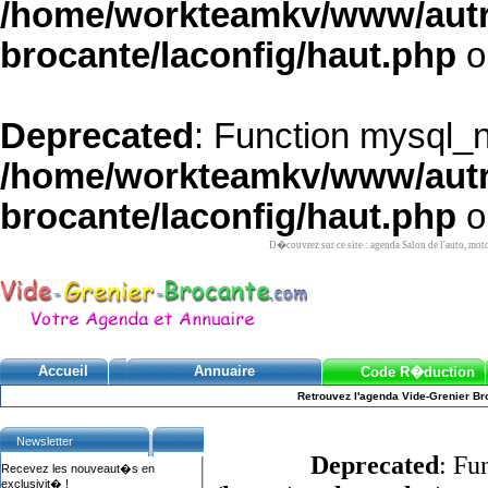
/home/workteamkv/www/autre_
brocante/laconfig/haut.php
o
Deprecated
: Function mysql_
/home/workteamkv/www/autre_
brocante/laconfig/haut.php
o
D�couvrez sur ce site : agenda Salon de l'auto, mot
Accueil
Annuaire
Code R�duction
Retrouvez l'agenda Vide-Grenier Bro
Newsletter
Deprecated
: Fu
Recevez les nouveaut�s en
exclusivit� !