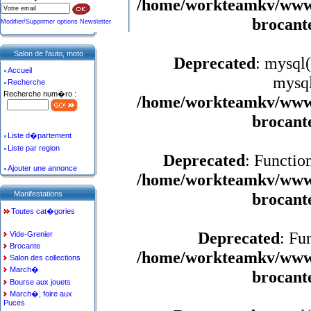
/home/workteamkv/www/a
brocant
Modifier/Supprimer options Newsletter
Salon de l'auto, moto
Deprecated
: mysql(
Accueil
mysql
Recherche
Recherche num�ro :
/home/workteamkv/www/a
brocant
Liste d�partement
Liste par region
Deprecated
: Functio
Ajouter une annonce
/home/workteamkv/www/a
Manifestations
brocant
Toutes cat�gories
Deprecated
: Fu
Vide-Grenier
Brocante
/home/workteamkv/www/a
Salon des collections
March�
brocant
Bourse aux jouets
March�, foire aux
Puces