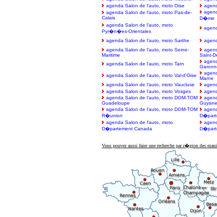
agenda Salon de l'auto, moto Oise
agend
agend
agenda Salon de l'auto, moto Pas-de-
Calais
D�me
agenda Salon de l'auto, moto
agend
Pyr�n�es-Orientales
agenda Salon de l'auto, moto Sarthe
agend
agenda Salon de l'auto, moto Seine-
agend
Maritime
Saint-D
agend
agenda Salon de l'auto, moto Tarn
Garonn
agend
agenda Salon de l'auto, moto Val-d'Oise
Marne
agenda Salon de l'auto, moto Vaucluse
agend
agenda Salon de l'auto, moto Vosges
agend
agenda Salon de l'auto, moto DOM-TOM
agend
Guadeloupe
Guyan
agenda Salon de l'auto, moto DOM-TOM
agend
R�union
D�part
agenda Salon de l'auto, moto
agend
D�partement Canada
D�part
Vous pouvez aussi faire une recherche par r�gion des mani