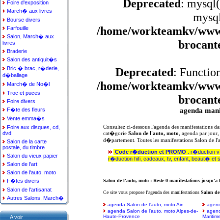
Deprecated
: mysql(
Foire d'exposition
March� aux livres
mysql
Bourse divers
/home/workteamkv/www/a
Farfouille
Salon, March� aux
brocant
livres
Braderie
Salon des antiquit�s
Bric � brac, r�derie,
Deprecated
: Functio
d�ballage
/home/workteamkv/www/a
March� de No�l
Troc et puces
brocant
Foire divers
F�te des fleurs
agenda manif
Vente emma�s
Foire aux disques, cd,
Consultez ci-dessous l'agenda des manifestations da
dvd
cat�gorie
Salon de l'auto, moto
, agenda par jour, 
d�partement. Toutes les manifestations Salon de l'
Salon de la carte
postale, du timbre
Code r�duction et PROMO
: r�duction 
Salon du vieux papier
r�duction hifi, cadeaux, tv, enfant, beaut� et 
Salon de l'art
Salon de l'auto, moto
F�tes divers
Salon de l'auto, moto : Reste 0 manifestations jusqu'a 
Salon de l'artisanat
Ce site vous propose l'agenda des manifestations
Salon de
Autres Salons, March�
agenda Salon de l'auto, moto Ain
agend
agenda Salon de l'auto, moto Alpes-de-
agend
Haute-Provence
Maritim
A voir