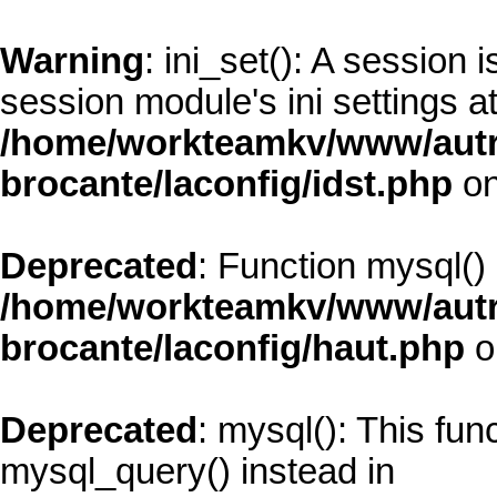
Warning
: ini_set(): A session
session module's ini settings at
/home/workteamkv/www/autre_
brocante/laconfig/idst.php
on
Deprecated
: Function mysql()
/home/workteamkv/www/autre_
brocante/laconfig/haut.php
o
Deprecated
: mysql(): This fun
mysql_query() instead in