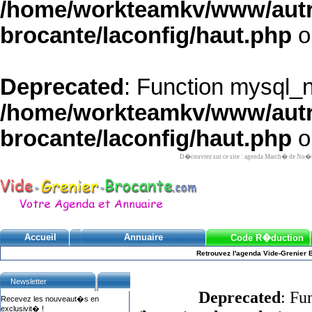
/home/workteamkv/www/autre_
brocante/laconfig/haut.php
o
Deprecated
: Function mysql_
/home/workteamkv/www/autre_
brocante/laconfig/haut.php
o
D�couvrez sur ce site : agenda March� de No�l
Accueil
Annuaire
Code R�duction
Retrouvez l'agenda Vide-Grenier 
Newsletter
Deprecated
: Fu
Recevez les nouveaut�s en
exclusivit� !