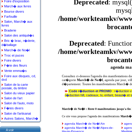
Deprecated
: mysql(
Foire d'exposition
March� aux livres
mysql
Bourse divers
/home/workteamkv/www/a
Farfouille
Salon, March� aux
brocant
livres
Braderie
Salon des antiquit�s
Bric � brac, r�derie,
Deprecated
: Functio
d�ballage
/home/workteamkv/www/a
March� de No�l
Troc et puces
brocant
Foire divers
F�te des fleurs
agenda ma
Vente emma�s
Foire aux disques, cd,
Consultez ci-dessous l'agenda des manifestations da
dvd
cat�gorie
March� de No�l
, agenda par jour, vil
d�partement. Toutes les manifestations March� 
Salon de la carte
postale, du timbre
Code r�duction et PROMO
: r�duction 
Salon du vieux papier
r�duction hifi, cadeaux, tv, enfant, beaut� et 
Salon de l'art
Salon de l'auto, moto
F�tes divers
March� de No�l : Reste 0 manifestations jusqu'a fin 
Salon de l'artisanat
Ce site vous propose l'agenda des manifestations
March�
Autres Salons, March�
agenda March� de No�l Ain
agen
agenda March� de No�l Alpes-de-
agend
A voir
Haute-Provence
Maritim