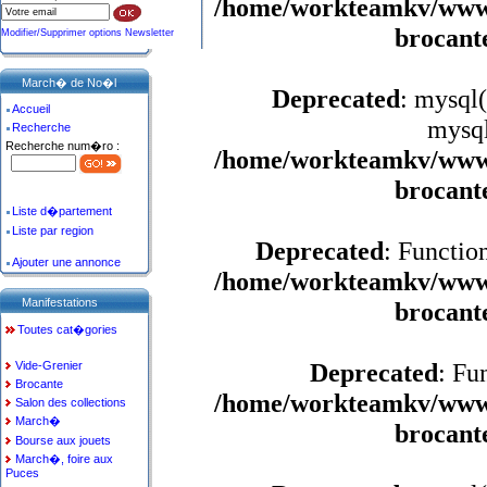
/home/workteamkv/www/a
brocant
Modifier/Supprimer options Newsletter
March� de No�l
Deprecated
: mysql(
Accueil
mysql
Recherche
Recherche num�ro :
/home/workteamkv/www/a
brocant
Liste d�partement
Liste par region
Deprecated
: Functio
Ajouter une annonce
/home/workteamkv/www/a
Manifestations
brocant
Toutes cat�gories
Deprecated
: Fu
Vide-Grenier
Brocante
/home/workteamkv/www/a
Salon des collections
March�
brocant
Bourse aux jouets
March�, foire aux
Puces