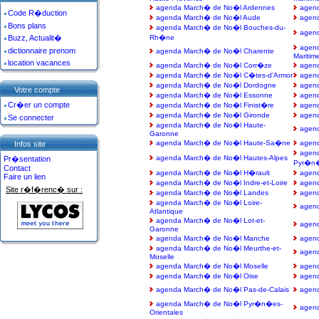
agenda March� de No�l Ardennes
agen
Code R�duction
agenda March� de No�l Aude
agen
Bons plans
agenda March� de No�l Bouches-du-
agen
Buzz, Actualit�
Rh�ne
agen
dictionnaire prenom
agenda March� de No�l Charente
Maritim
location vacances
agenda March� de No�l Corr�ze
agen
agenda March� de No�l C�tes-d'Armor
agen
agenda March� de No�l Dordogne
agen
Votre compte
agenda March� de No�l Essonne
agen
Cr�er un compte
agenda March� de No�l Finist�re
agen
agenda March� de No�l Gironde
agen
Se connecter
agenda March� de No�l Haute-
agend
Garonne
agenda March� de No�l Haute-Sa�ne
agen
Infos site
agen
agenda March� de No�l Hautes-Alpes
Pr�sentation
Pyr�n
Contact
agenda March� de No�l H�rault
agend
Faire un lien
agenda March� de No�l Indre-et-Loire
agen
Site r�f�renc� sur :
agenda March� de No�l Landes
agend
agenda March� de No�l Loire-
agend
Atlantique
agenda March� de No�l Lot-et-
agen
Garonne
agenda March� de No�l Manche
agen
agenda March� de No�l Meurthe-et-
agen
Moselle
agenda March� de No�l Moselle
agen
agenda March� de No�l Oise
agen
agenda March� de No�l Pas-de-Calais
agen
agenda March� de No�l Pyr�n�es-
agen
Orientales