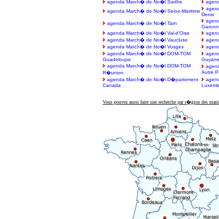
agenda March� de No�l Sarthe
agen
agend
agenda March� de No�l Seine-Maritime
Denis
agend
agenda March� de No�l Tarn
Garonn
agenda March� de No�l Val-d'Oise
agen
agenda March� de No�l Vaucluse
agen
agenda March� de No�l Vosges
agen
agenda March� de No�l DOM-TOM
agen
Guadeloupe
Guyan
agenda March� de No�l DOM-TOM
agen
Autre P
R�union
agenda March� de No�l D�partement
agen
Canada
Luxemb
Vous pouvez aussi faire une recherche par r�gion des mani