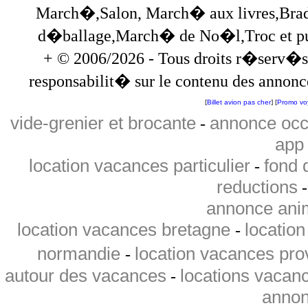
March�,Salon, March� aux livres,Brade
d�ballage,March� de No�l,Troc et puces,
+ © 2006/2026 - Tous droits r�serv�s
responsabilit� sur le contenu des annonce
[
Billet avion pas cher
] [
Promo vo
vide-grenier et brocante
annonce occ
-
app 
location vacances particulier
fond 
-
reductions
annonce ani
location vacances bretagne
locatio
-
normandie
location vacances pr
-
autour des vacances
locations vacan
-
annon