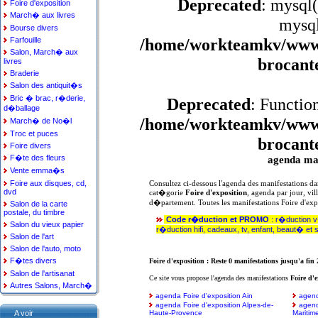
Deprecated
: mysql(
Foire d'exposition
March� aux livres
mysql
Bourse divers
/home/workteamkv/www/a
Farfouille
Salon, March� aux
brocant
livres
Braderie
Salon des antiquit�s
Bric � brac, r�derie,
Deprecated
: Functio
d�ballage
/home/workteamkv/www/a
March� de No�l
Troc et puces
brocant
Foire divers
F�te des fleurs
agenda man
Vente emma�s
Foire aux disques, cd,
Consultez ci-dessous l'agenda des manifestations da
dvd
cat�gorie
Foire d'exposition
, agenda par jour, vill
d�partement. Toutes les manifestations Foire d'exp
Salon de la carte
postale, du timbre
Code r�duction et PROMO
: r�duction 
Salon du vieux papier
r�duction hifi, cadeaux, tv, enfant, beaut� et 
Salon de l'art
Salon de l'auto, moto
F�tes divers
Foire d'exposition : Reste 0 manifestations jusqu'a fin
Salon de l'artisanat
Ce site vous propose l'agenda des manifestations
Foire d'e
Autres Salons, March�
agenda Foire d'exposition Ain
agend
agenda Foire d'exposition Alpes-de-
agend
A voir
Haute-Provence
Maritim