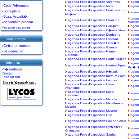
agenda Foire d'exposition Ardennes
agend
Code R�duction
agenda Foire d'exposition Aude
agend
agenda Foire d'exposition Bouches-du-
Bons plans
agend
Rh�ne
Buzz, Actualit�
agend
agenda Foire d'exposition Charente
dictionnaire prenom
Maritim
agenda Foire d'exposition Corr�ze
agend
location vacances
agenda Foire d'exposition C�tes-d'Armor
agend
agenda Foire d'exposition Dordogne
agend
Votre compte
agenda Foire d'exposition Essonne
agend
agenda Foire d'exposition Finist�re
agend
Cr�er un compte
agenda Foire d'exposition Gironde
agend
Se connecter
agenda Foire d'exposition Haute-
agend
Garonne
agenda Foire d'exposition Haute-Sa�ne
agend
Infos site
agend
agenda Foire d'exposition Hautes-Alpes
Pyr�n
Pr�sentation
agenda Foire d'exposition H�rault
agenda
Contact
agenda Foire d'exposition Indre-et-Loire
agend
Faire un lien
agenda Foire d'exposition Landes
agend
Site r�f�renc� sur :
agenda Foire d'exposition Loire-
agend
Atlantique
agenda Foire d'exposition Lot-et-
agend
Garonne
agenda Foire d'exposition Manche
agend
agenda Foire d'exposition Meurthe-et-
agend
Moselle
agenda Foire d'exposition Moselle
agend
agenda Foire d'exposition Oise
agend
agend
agenda Foire d'exposition Pas-de-Calais
agenda Foire d'exposition Pyr�n�es-
agend
Orientales
agenda Foire d'exposition Sarthe
agend
agend