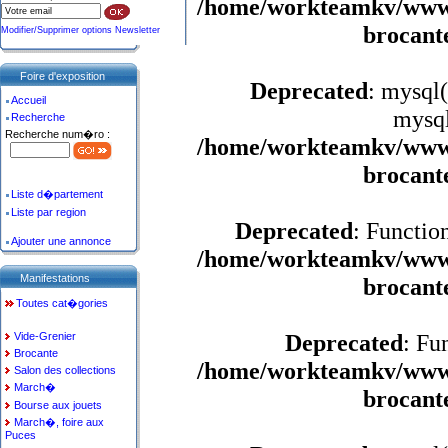
/home/workteamkv/www/a
brocant
Modifier/Supprimer options Newsletter
Foire d'exposition
Deprecated
: mysql(
Accueil
mysql
Recherche
Recherche num�ro :
/home/workteamkv/www/a
brocant
Liste d�partement
Liste par region
Deprecated
: Functio
Ajouter une annonce
/home/workteamkv/www/a
Manifestations
brocant
Toutes cat�gories
Deprecated
: Fu
Vide-Grenier
Brocante
/home/workteamkv/www/a
Salon des collections
March�
brocant
Bourse aux jouets
March�, foire aux
Puces