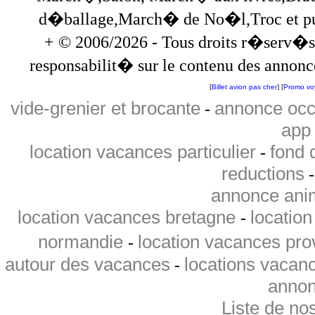
d�ballage,March� de No�l,Troc et puces,
+ © 2006/2026 - Tous droits r�serv�s
responsabilit� sur le contenu des annonce
[
Billet avion pas cher
] [
Promo vo
vide-grenier et brocante
annonce occ
-
app 
location vacances particulier
fond 
-
reductions
annonce ani
location vacances bretagne
locatio
-
normandie
location vacances pr
-
autour des vacances
locations vacan
-
annon
Liste de no