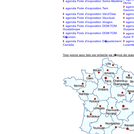
agenda Foire d'exposition Seine-Maritime
Denis
agend
agenda Foire d'exposition Tarn
Garonn
agenda Foire d'exposition Val-d'Oise
agend
agenda Foire d'exposition Vaucluse
agend
agenda Foire d'exposition Vosges
agend
agenda Foire d'exposition DOM-TOM
agend
Guadeloupe
Guyan
agenda Foire d'exposition DOM-TOM
agend
R�union
Autre P
agenda Foire d'exposition D�partement
agend
Canada
Luxemb
Vous pouvez aussi faire une recherche par r�gion des mani