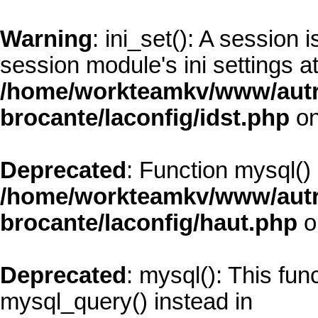
Warning
: ini_set(): A session
session module's ini settings at
/home/workteamkv/www/autre_
brocante/laconfig/idst.php
on
Deprecated
: Function mysql()
/home/workteamkv/www/autre_
brocante/laconfig/haut.php
o
Deprecated
: mysql(): This fun
mysql_query() instead in