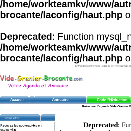
/home/workteamkv/www/autre_
brocante/laconfig/haut.php
o
Deprecated
: Function mysql_
/home/workteamkv/www/autre_
brocante/laconfig/haut.php
o
D�couvrez sur ce site : agenda Foire d'expositio
Accueil
Annuaire
Code R�duction
Retrouvez l'agenda Vide-Grenier B
Newsletter
Deprecated
: Fu
Recevez les nouveaut�s en
exclusivit� !