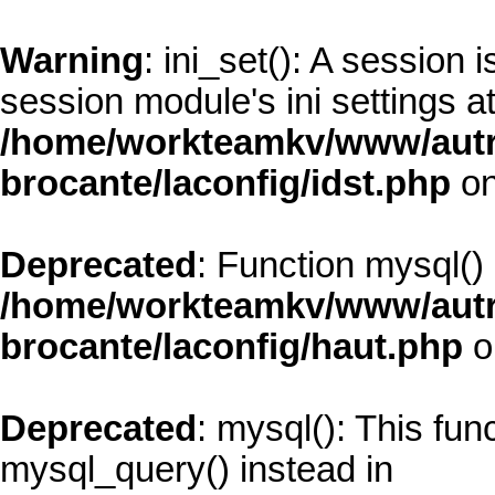
Warning
: ini_set(): A session
session module's ini settings at
/home/workteamkv/www/autre_
brocante/laconfig/idst.php
on
Deprecated
: Function mysql()
/home/workteamkv/www/autre_
brocante/laconfig/haut.php
o
Deprecated
: mysql(): This fun
mysql_query() instead in