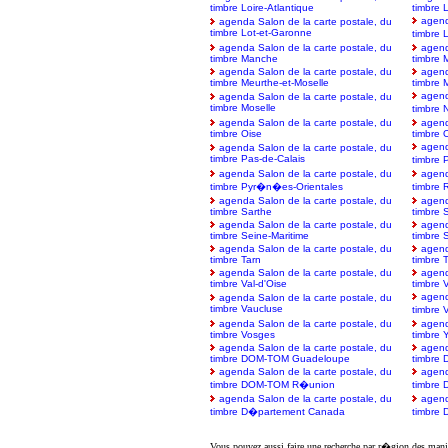
timbre Loire-Atlantique
timbre L
agend
agenda Salon de la carte postale, du
timbre Lot-et-Garonne
timbre
agenda Salon de la carte postale, du
agend
timbre Manche
timbre 
agenda Salon de la carte postale, du
agend
timbre Meurthe-et-Moselle
timbre
agend
agenda Salon de la carte postale, du
timbre Moselle
timbre 
agenda Salon de la carte postale, du
agend
timbre Oise
timbre 
agend
agenda Salon de la carte postale, du
timbre Pas-de-Calais
timbre
agenda Salon de la carte postale, du
agend
timbre Pyr�n�es-Orientales
timbre
agenda Salon de la carte postale, du
agend
timbre Sarthe
timbre 
agenda Salon de la carte postale, du
agend
timbre Seine-Maritime
timbre 
agenda Salon de la carte postale, du
agend
timbre Tarn
timbre 
agenda Salon de la carte postale, du
agend
timbre Val-d'Oise
timbre 
agend
agenda Salon de la carte postale, du
timbre Vaucluse
timbre
agenda Salon de la carte postale, du
agend
timbre Vosges
timbre 
agenda Salon de la carte postale, du
agend
timbre DOM-TOM Guadeloupe
timbre
agenda Salon de la carte postale, du
agend
timbre DOM-TOM R�union
timbre 
agenda Salon de la carte postale, du
agend
timbre D�partement Canada
timbre
Vous pouvez aussi faire une recherche par r�gion des mani