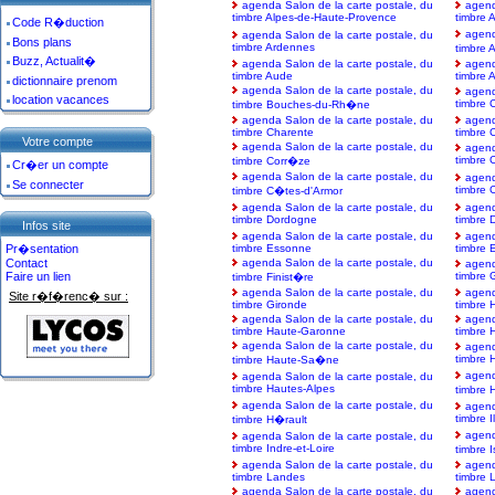
agenda Salon de la carte postale, du
agend
timbre Alpes-de-Haute-Provence
timbre 
Code R�duction
agend
agenda Salon de la carte postale, du
Bons plans
timbre Ardennes
timbre 
Buzz, Actualit�
agenda Salon de la carte postale, du
agend
timbre Aude
timbre 
dictionnaire prenom
agenda Salon de la carte postale, du
agend
location vacances
timbre 
timbre Bouches-du-Rh�ne
agenda Salon de la carte postale, du
agend
timbre Charente
timbre 
Votre compte
agenda Salon de la carte postale, du
agend
timbre 
timbre Corr�ze
Cr�er un compte
agenda Salon de la carte postale, du
agend
Se connecter
timbre 
timbre C�tes-d'Armor
agenda Salon de la carte postale, du
agend
timbre Dordogne
timbre 
Infos site
agenda Salon de la carte postale, du
agend
Pr�sentation
timbre Essonne
timbre 
Contact
agenda Salon de la carte postale, du
agend
Faire un lien
timbre 
timbre Finist�re
agenda Salon de la carte postale, du
agend
Site r�f�renc� sur :
timbre Gironde
timbre 
agenda Salon de la carte postale, du
agend
timbre Haute-Garonne
timbre 
agenda Salon de la carte postale, du
agend
timbre 
timbre Haute-Sa�ne
agend
agenda Salon de la carte postale, du
timbre Hautes-Alpes
timbre
agenda Salon de la carte postale, du
agend
timbre I
timbre H�rault
agend
agenda Salon de la carte postale, du
timbre Indre-et-Loire
timbre 
agenda Salon de la carte postale, du
agend
timbre Landes
timbre L
agenda Salon de la carte postale, du
agend