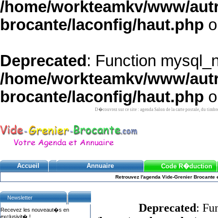
/home/workteamkv/www/autre_
brocante/laconfig/haut.php
o
Deprecated
: Function mysql_
/home/workteamkv/www/autre_
brocante/laconfig/haut.php
o
D�couvrez sur ce site : agenda Salon de la carte postale, du timbr
Accueil
Annuaire
Code R�duction
Retrouvez l'agenda Vide-Grenier Brocante e
Newsletter
Deprecated
: Fu
Recevez les nouveaut�s en
exclusivit� !