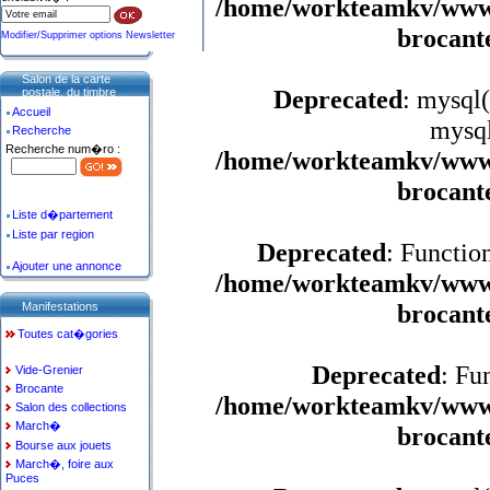
/home/workteamkv/www/a
brocant
Modifier/Supprimer options Newsletter
Salon de la carte
Deprecated
: mysql(
postale, du timbre
Accueil
mysql
Recherche
Recherche num�ro :
/home/workteamkv/www/a
brocant
Liste d�partement
Liste par region
Deprecated
: Functio
Ajouter une annonce
/home/workteamkv/www/a
brocant
Manifestations
Toutes cat�gories
Deprecated
: Fu
Vide-Grenier
Brocante
/home/workteamkv/www/a
Salon des collections
March�
brocant
Bourse aux jouets
March�, foire aux
Puces