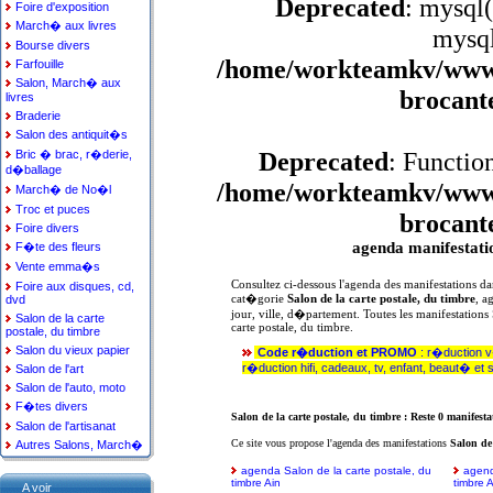
Deprecated
: mysql(
Foire d'exposition
March� aux livres
mysql
Bourse divers
/home/workteamkv/www/a
Farfouille
Salon, March� aux
brocant
livres
Braderie
Salon des antiquit�s
Deprecated
: Functio
Bric � brac, r�derie,
d�ballage
/home/workteamkv/www/a
March� de No�l
Troc et puces
brocant
Foire divers
agenda manifestatio
F�te des fleurs
Vente emma�s
Consultez ci-dessous l'agenda des manifestations da
Foire aux disques, cd,
dvd
cat�gorie
Salon de la carte postale, du timbre
, a
jour, ville, d�partement. Toutes les manifestations 
Salon de la carte
carte postale, du timbre.
postale, du timbre
Salon du vieux papier
Code r�duction et PROMO
: r�duction 
r�duction hifi, cadeaux, tv, enfant, beaut� et 
Salon de l'art
Salon de l'auto, moto
F�tes divers
Salon de la carte postale, du timbre : Reste 0 manifest
Salon de l'artisanat
Ce site vous propose l'agenda des manifestations
Salon de 
Autres Salons, March�
agenda Salon de la carte postale, du
agend
timbre Ain
timbre 
A voir