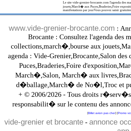
Le site vide-grenier-brocante.com l'agenda des ma
jouets,March� aux Puces,Braderies,Foire expositi
manifestations par jourVous pouvez saisir gratuite
www.vide-grenier-brocante.com
: Ann
Brocante : Consultez l'agenda des ma
collections,march�,bourse aux jouets,Marc
agenda : Vide-Grenier,Brocante,Salon des
Puces,Braderies,Foire d'exposition,Mar
March�,Salon, March� aux livres,Brade
d�ballage,March� de No�l,Troc et puces,
+ © 2006/2026 - Tous droits r�serv�s
responsabilit� sur le contenu des annonce
[
Billet avion pas cher
] [
Promo vo
vide-grenier et brocante
annonce occ
-