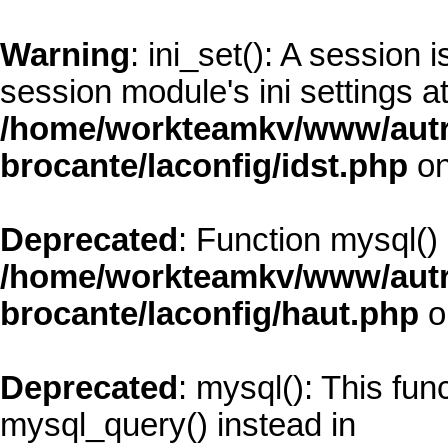
Warning
: ini_set(): A session
session module's ini settings at
/home/workteamkv/www/autre_
brocante/laconfig/idst.php
on
Deprecated
: Function mysql()
/home/workteamkv/www/autre_
brocante/laconfig/haut.php
o
Deprecated
: mysql(): This fun
mysql_query() instead in