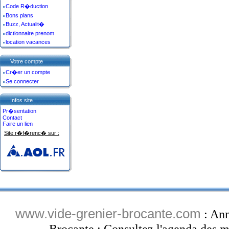
Code R�duction
Bons plans
Buzz, Actualit�
dictionnaire prenom
location vacances
Votre compte
Cr�er un compte
Se connecter
Infos site
Pr�sentation
Contact
Faire un lien
Site r�f�renc� sur :
www.vide-grenier-brocante.com
: Ann
Brocante : Consultez l'agenda des ma