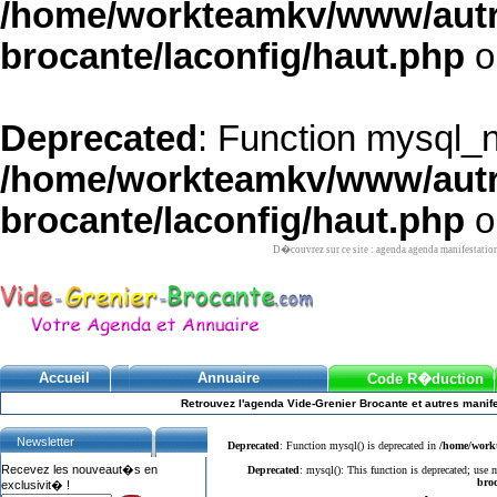
/home/workteamkv/www/autre_
brocante/laconfig/haut.php
o
Deprecated
: Function mysql_
/home/workteamkv/www/autre_
brocante/laconfig/haut.php
o
D�couvrez sur ce site : agenda agenda manifestatio
Accueil
Annuaire
Code R�duction
Retrouvez l'agenda Vide-Grenier Brocante et autres manife
Newsletter
Deprecated
: Function mysql() is deprecated in
/home/workt
Recevez les nouveaut�s en
Deprecated
: mysql(): This function is deprecated; use
broc
exclusivit� !