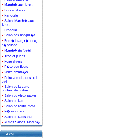
March� aux livres
Bourse divers
Farfouille
Salon, March� aux
livres
Braderie
Salon des antiquit�s
Bric � brac, r�derie,
d�ballage
March� de No�l
Troc et puces
Foire divers
F�te des fleurs
Vente emma�s
Foire aux disques, cd,
dvd
Salon de la carte
postale, du timbre
Salon du vieux papier
Salon de l'art
Salon de l'auto, moto
F�tes divers
Salon de l'artisanat
Autres Salons, March�
A voir