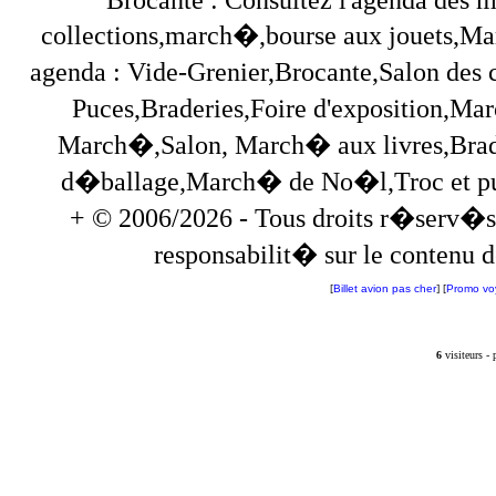
collections,march�,bourse aux jouets,Marc
agenda : Vide-Grenier,Brocante,Salon des
Puces,Braderies,Foire d'exposition,Mar
March�,Salon, March� aux livres,Brade
d�ballage,March� de No�l,Troc et puces,
+ © 2006/2026 - Tous droits r�serv�s
responsabilit� sur le contenu de
[
Billet avion pas cher
] [
Promo vo
6
visiteurs -