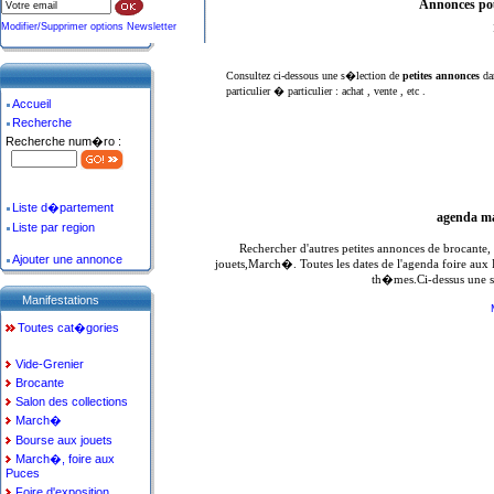
Annonces po
Modifier/Supprimer options Newsletter
Consultez ci-dessous une s�lection de
petites annonces
da
particulier � particulier : achat , vente , etc .
Accueil
Recherche
Recherche num�ro :
Liste d�partement
agenda ma
Liste par region
Rechercher d'autres petites annonces de brocante
Ajouter une annonce
jouets,March�. Toutes les dates de l'agenda foire aux
th�mes.Ci-dessus une s
Manifestations
Toutes cat�gories
Vide-Grenier
Brocante
Salon des collections
March�
Bourse aux jouets
March�, foire aux
Puces
Foire d'exposition