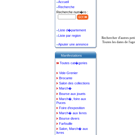
Accueil
Recherche
Recherche num�ro :
Liste d�partement
Liste par region
Rechercher d'autres pet
Toutes les dates de l'a
Ajouter une annonce
Manifestations
Toutes cat�gories
Vide-Grenier
Brocante
Salon des collections
March�
Bourse aux jouets
March�, foire aux
Puces
Foire d'exposition
March� aux livres
Bourse divers
Farfouille
Salon, March� aux
livres