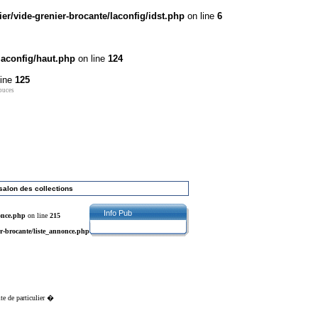
r/vide-grenier-brocante/laconfig/idst.php
on line
6
laconfig/haut.php
on line
124
line
125
 puces
salon des collections
Info Pub
once.php
on line
215
r-brocante/liste_annonce.php
ite de particulier �