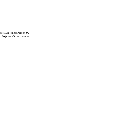
ourse aux jouets,March�.
nts th�mes.Ci-dessus une