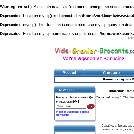
Warning
: ini_set(): A session is active. You cannot change the session module
Deprecated
: Function mysql() is deprecated in
/home/workteamkv/www/autre
Deprecated
: mysql(): This function is deprecated; use mysql_query() instead
Deprecated
: Function mysql_numrows() is deprecated in
/home/workteamkv/
D�cou
Accueil
Annuaire
Retrouvez l'agenda V
Newsletter
Deprecated
: Functio
Recevez les nouveaut�s
Deprecated
: mysql(): This fun
en exclusivit� !
Modifier/Supprimer options
Newsletter
Consultez ci-dessous une
particulier : achat , vente , 