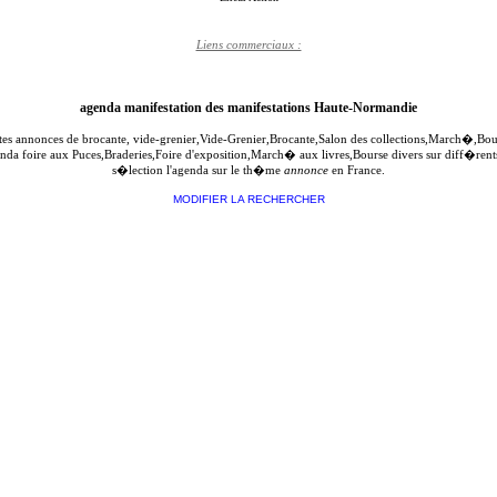
Liens commerciaux :
agenda manifestation des manifestations Haute-Normandie
ites annonces de brocante, vide-grenier,Vide-Grenier,Brocante,Salon des collections,March�,B
genda foire aux Puces,Braderies,Foire d'exposition,March� aux livres,Bourse divers sur diff�re
s�lection l'agenda sur le th�me
annonce
en France.
MODIFIER LA RECHERCHER