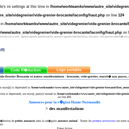
's ini settings at this time in
/home/workteamkv/www/autre_site/videgrenie
_site/videgrenier/vide-grenier-brocante/laconfig/haut.php
on line
124
 in
/home/workteamkv/www/autre_site/videgrenier/vide-grenier-brocante/
www/autre_site/videgrenier/vide-grenier-brocante/laconfig/haut.php
on 
vrez sur ce site : agenda agenda manifestation, annonce agenda manifestation, brocante, vide-grenier, march� aux
Logo portable
Code R�duction
ide-Grenier Brocante et autres manifestations : brocante, vide-grenier, march� aux puces, 
n mysql() is deprecated in
/home/workteamkv/www/autre_site/videgrenier/vide-grenier-brocante/liste_ann
ction is deprecated; use mysql_query() instead in
/home/workteamkv/www/autre_site/videgrenier/vide-grenie
on line
215
Annonces pour la r�gion Haute-Normandie
> des manifestations
 s�lection de
petites annonces
dans la cat�gorie
annonce animal
. Toutes les
petites annonces
sur notre s
etc .
Erreur Action