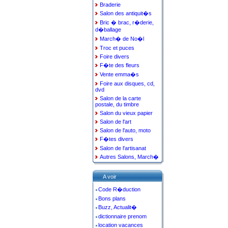
Braderie
Salon des antiquit�s
Bric � brac, r�derie,
d�ballage
March� de No�l
Troc et puces
Foire divers
F�te des fleurs
Vente emma�s
Foire aux disques, cd,
dvd
Salon de la carte
postale, du timbre
Salon du vieux papier
Salon de l'art
Salon de l'auto, moto
F�tes divers
Salon de l'artisanat
Autres Salons, March�
A voir
Code R�duction
Bons plans
Buzz, Actualit�
dictionnaire prenom
location vacances