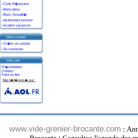
Code R�duction
Bons plans
Buzz, Actualit�
dictionnaire prenom
location vacances
Votre compte
Cr�er un compte
Se connecter
Infos site
Pr�sentation
Contact
Faire un lien
Site r�f�renc� sur :
www.vide-grenier-brocante.com
: Ann
Brocante : Consultez l'agenda des ma