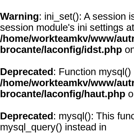
Warning
: ini_set(): A session
session module's ini settings at
/home/workteamkv/www/autre_
brocante/laconfig/idst.php
on
Deprecated
: Function mysql()
/home/workteamkv/www/autre_
brocante/laconfig/haut.php
o
Deprecated
: mysql(): This fun
mysql_query() instead in