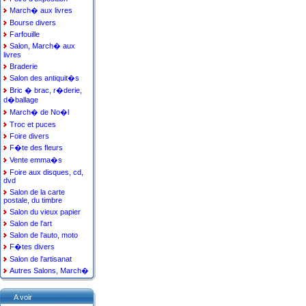
March� aux livres
Bourse divers
Farfouille
Salon, March� aux
livres
Braderie
Salon des antiquit�s
Bric � brac, r�derie,
d�ballage
March� de No�l
Troc et puces
Foire divers
F�te des fleurs
Vente emma�s
Foire aux disques, cd,
dvd
Salon de la carte
postale, du timbre
Salon du vieux papier
Salon de l'art
Salon de l'auto, moto
F�tes divers
Salon de l'artisanat
Autres Salons, March�
A voir