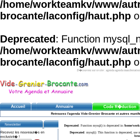
/home/workteamkv/www/autre_
brocante/laconfig/haut.php
o
Deprecated
: Function mysql_
/home/workteamkv/www/autre_
brocante/laconfig/haut.php
o
D�couvrez sur ce site : agenda agenda manifestatio
Accueil
Annuaire
Code R�duction
Retrouvez l'agenda Vide-Grenier Brocante et autres manife
Newsletter
Deprecated
: Function mysql() is deprecated in
/home/workt
Recevez les nouveaut�s en
Deprecated
: mysql(): This function is deprecated; use
broc
exclusivit� !