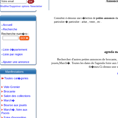
Annonce
Modifier/Supprimer options Newsletter
Consultez ci-dessous une s�lection de
petites annonces
da
particulier � particulier : achat , vente , etc .
Accueil
Recherche
Recherche num�ro :
Liste d�partement
agenda ma
Liste par region
Rechercher d'autres petites annonces de brocante
Ajouter une annonce
jouets,March�. Toutes les dates de l'agenda foire aux
th�mes.Ci-dessus une s
Manifestations
Toutes cat�gories
Vide-Grenier
Brocante
Salon des collections
March�
Bourse aux jouets
March�, foire aux
Puces
Foire d'exposition