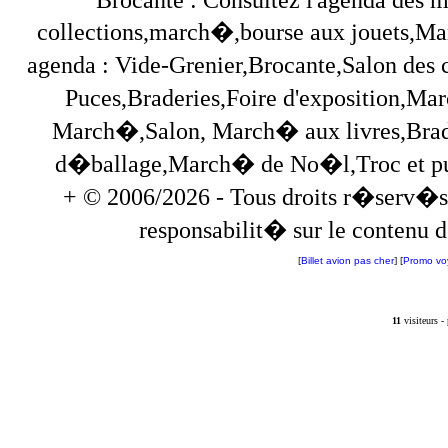
collections,march�,bourse aux jouets,Marc
agenda : Vide-Grenier,Brocante,Salon des
Puces,Braderies,Foire d'exposition,Mar
March�,Salon, March� aux livres,Brade
d�ballage,March� de No�l,Troc et puces,
+ © 2006/2026 - Tous droits r�serv�s
responsabilit� sur le contenu de
[
Billet avion pas cher
] [
Promo vo
11
visiteurs 