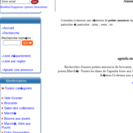
Annon
Modifier/Supprimer options Newsletter
Consultez ci-dessous une s�lection de
petites annonces
da
particulier � particulier : achat , vente , etc .
Accueil
Recherche
Recherche num�ro :
Liste d�partement
agenda ma
Liste par region
Rechercher d'autres petites annonces de brocante
Ajouter une annonce
jouets,March�. Toutes les dates de l'agenda foire aux
th�mes.Ci-dessus une s
Manifestations
Toutes cat�gories
Vide-Grenier
Brocante
Salon des collections
March�
Bourse aux jouets
March�, foire aux
Puces
Foire d'exposition