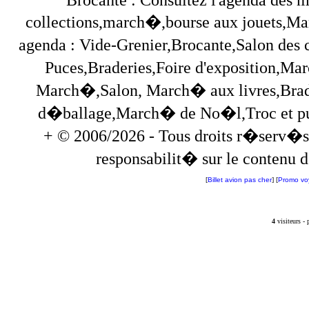
collections,march�,bourse aux jouets,Marc
agenda : Vide-Grenier,Brocante,Salon des
Puces,Braderies,Foire d'exposition,Mar
March�,Salon, March� aux livres,Brade
d�ballage,March� de No�l,Troc et puces,
+ © 2006/2026 - Tous droits r�serv�s
responsabilit� sur le contenu de
[
Billet avion pas cher
] [
Promo vo
4
visiteurs -