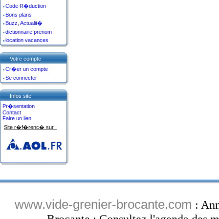
Code R�duction
Bons plans
Buzz, Actualit�
dictionnaire prenom
location vacances
Votre compte
Cr�er un compte
Se connecter
Infos site
Pr�sentation
Contact
Faire un lien
Site r�f�renc� sur :
www.vide-grenier-brocante.com
: Ann
Brocante : Consultez l'agenda des ma