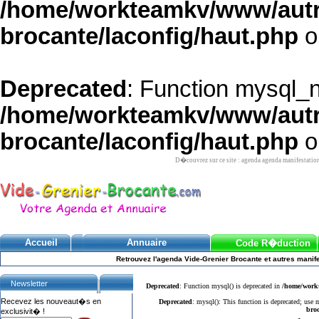
/home/workteamkv/www/autre_
brocante/laconfig/haut.php
o
Deprecated
: Function mysql_
/home/workteamkv/www/autre_
brocante/laconfig/haut.php
o
D�couvrez sur ce site : agenda agenda manifestatio
Accueil
Annuaire
Code R�duction
Retrouvez l'agenda Vide-Grenier Brocante et autres manife
Newsletter
Deprecated
: Function mysql() is deprecated in
/home/workt
Recevez les nouveaut�s en
Deprecated
: mysql(): This function is deprecated; use
broc
exclusivit� !