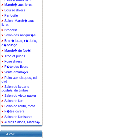
March� aux livres
Bourse divers
Farfouille
Salon, March� aux
livres
Braderie
Salon des antiquit�s
Bric � brac, r�derie,
d�ballage
March� de No�l
Troc et puces
Foire divers
F�te des fleurs
Vente emma�s
Foire aux disques, cd,
dvd
Salon de la carte
postale, du timbre
Salon du vieux papier
Salon de l'art
Salon de l'auto, moto
F�tes divers
Salon de l'artisanat
Autres Salons, March�
A voir