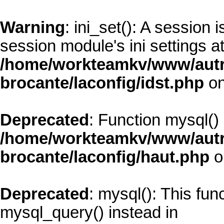
Warning
: ini_set(): A session
session module's ini settings at
/home/workteamkv/www/autre_
brocante/laconfig/idst.php
on
Deprecated
: Function mysql()
/home/workteamkv/www/autre_
brocante/laconfig/haut.php
o
Deprecated
: mysql(): This fun
mysql_query() instead in