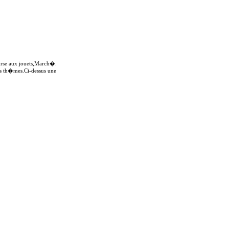
ourse aux jouets,March�.
nts th�mes.Ci-dessus une