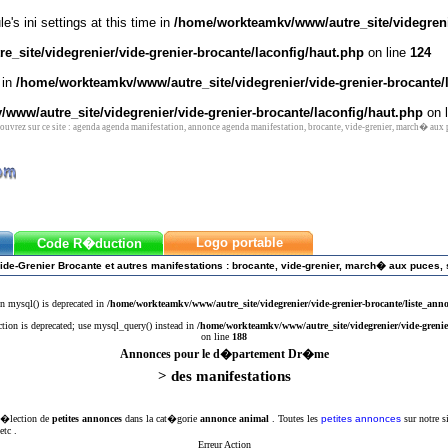
's ini settings at this time in
/home/workteamkv/www/autre_site/videgrenie
_site/videgrenier/vide-grenier-brocante/laconfig/haut.php
on line
124
 in
/home/workteamkv/www/autre_site/videgrenier/vide-grenier-brocante/
www/autre_site/videgrenier/vide-grenier-brocante/laconfig/haut.php
on 
vrez sur ce site : agenda agenda manifestation, annonce agenda manifestation, brocante, vide-grenier, march� aux
Logo portable
Code R�duction
ide-Grenier Brocante et autres manifestations : brocante, vide-grenier, march� aux puces, 
n mysql() is deprecated in
/home/workteamkv/www/autre_site/videgrenier/vide-grenier-brocante/liste_ann
ction is deprecated; use mysql_query() instead in
/home/workteamkv/www/autre_site/videgrenier/vide-grenie
on line
188
Annonces pour le d�partement Dr�me
> des manifestations
 s�lection de
petites annonces
dans la cat�gorie
annonce animal
. Toutes les
petites annonces
sur notre s
etc .
Erreur Action