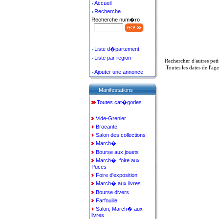
Accueil
Recherche
Recherche num�ro :
Liste d�partement
Liste par region
Rechercher d'autres pet
Toutes les dates de l'a
Ajouter une annonce
Manifestations
Toutes cat�gories
Vide-Grenier
Brocante
Salon des collections
March�
Bourse aux jouets
March�, foire aux
Puces
Foire d'exposition
March� aux livres
Bourse divers
Farfouille
Salon, March� aux
livres