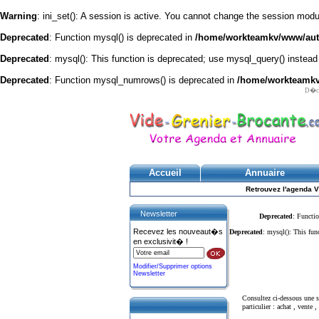
Warning
: ini_set(): A session is active. You cannot change the session module
Deprecated
: Function mysql() is deprecated in
/home/workteamkv/www/autre
Deprecated
: mysql(): This function is deprecated; use mysql_query() instead
Deprecated
: Function mysql_numrows() is deprecated in
/home/workteamkv/
D�cou
Accueil
Annuaire
Retrouvez l'agenda V
Newsletter
Deprecated
: Functio
Recevez les nouveaut�s
Deprecated
: mysql(): This fun
en exclusivit� !
Modifier/Supprimer options
Newsletter
Consultez ci-dessous une
particulier : achat , vente , 