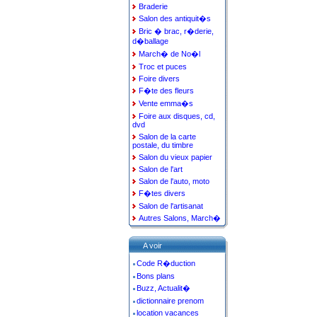
Braderie
Salon des antiquit�s
Bric � brac, r�derie,
d�ballage
March� de No�l
Troc et puces
Foire divers
F�te des fleurs
Vente emma�s
Foire aux disques, cd,
dvd
Salon de la carte
postale, du timbre
Salon du vieux papier
Salon de l'art
Salon de l'auto, moto
F�tes divers
Salon de l'artisanat
Autres Salons, March�
A voir
Code R�duction
Bons plans
Buzz, Actualit�
dictionnaire prenom
location vacances