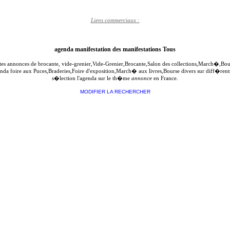
Liens commerciaux :
agenda manifestation des manifestations Tous
ites annonces de brocante, vide-grenier,Vide-Grenier,Brocante,Salon des collections,March�,B
genda foire aux Puces,Braderies,Foire d'exposition,March� aux livres,Bourse divers sur diff�re
s�lection l'agenda sur le th�me
annonce
en France.
MODIFIER LA RECHERCHER