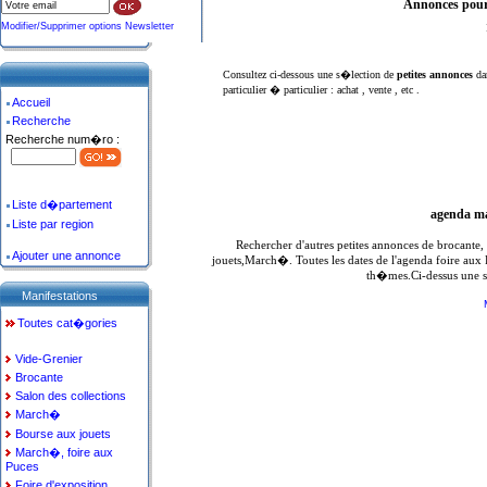
Annonces pou
Modifier/Supprimer options Newsletter
Consultez ci-dessous une s�lection de
petites annonces
da
particulier � particulier : achat , vente , etc .
Accueil
Recherche
Recherche num�ro :
Liste d�partement
agenda ma
Liste par region
Rechercher d'autres petites annonces de brocante
Ajouter une annonce
jouets,March�. Toutes les dates de l'agenda foire aux
th�mes.Ci-dessus une s
Manifestations
Toutes cat�gories
Vide-Grenier
Brocante
Salon des collections
March�
Bourse aux jouets
March�, foire aux
Puces
Foire d'exposition