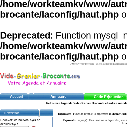
/home/workteamkv/www/autre_
brocante/laconfig/haut.php
o
Deprecated
: Function mysql_
/home/workteamkv/www/autre_
brocante/laconfig/haut.php
o
D�couvrez sur ce site : agenda agenda manifestatio
Accueil
Annuaire
Code R�duction
Retrouvez l'agenda Vide-Grenier Brocante et autres manife
Newsletter
Deprecated
: Function mysql() is deprecated in
/home/workt
Recevez les nouveaut�s en
Deprecated
: mysql(): This function is deprecated; use
broc
exclusivit� !