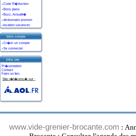
Code R�duction
Bons plans
Buzz, Actualit�
dictionnaire prenom
location vacances
Votre compte
Cr�er un compte
Se connecter
Infos site
Pr�sentation
Contact
Faire un lien
Site r�f�renc� sur :
www.vide-grenier-brocante.com
: Ann
Brocante : Consultez l'agenda des ma