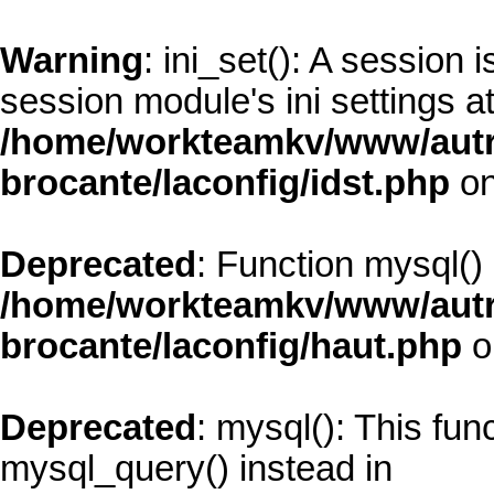
Warning
: ini_set(): A session
session module's ini settings at
/home/workteamkv/www/autre_
brocante/laconfig/idst.php
on
Deprecated
: Function mysql()
/home/workteamkv/www/autre_
brocante/laconfig/haut.php
o
Deprecated
: mysql(): This fun
mysql_query() instead in