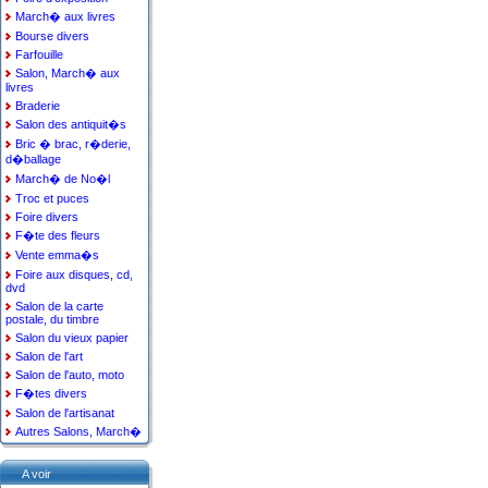
March� aux livres
Bourse divers
Farfouille
Salon, March� aux
livres
Braderie
Salon des antiquit�s
Bric � brac, r�derie,
d�ballage
March� de No�l
Troc et puces
Foire divers
F�te des fleurs
Vente emma�s
Foire aux disques, cd,
dvd
Salon de la carte
postale, du timbre
Salon du vieux papier
Salon de l'art
Salon de l'auto, moto
F�tes divers
Salon de l'artisanat
Autres Salons, March�
A voir