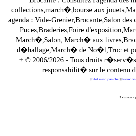
collections,march�,bourse aux jouets,Marc
agenda : Vide-Grenier,Brocante,Salon des
Puces,Braderies,Foire d'exposition,Mar
March�,Salon, March� aux livres,Brade
d�ballage,March� de No�l,Troc et puces,
+ © 2006/2026 - Tous droits r�serv�s
responsabilit� sur le contenu de
[
Billet avion pas cher
] [
Promo vo
5
visiteurs -