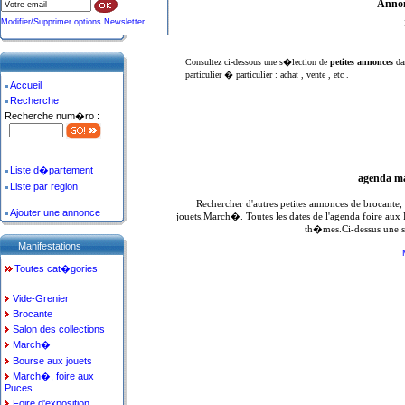
Annon
Modifier/Supprimer options Newsletter
Consultez ci-dessous une s�lection de
petites annonces
da
particulier � particulier : achat , vente , etc .
Accueil
Recherche
Recherche num�ro :
Liste d�partement
agenda ma
Liste par region
Rechercher d'autres petites annonces de brocante
Ajouter une annonce
jouets,March�. Toutes les dates de l'agenda foire aux
th�mes.Ci-dessus une s
Manifestations
Toutes cat�gories
Vide-Grenier
Brocante
Salon des collections
March�
Bourse aux jouets
March�, foire aux
Puces
Foire d'exposition