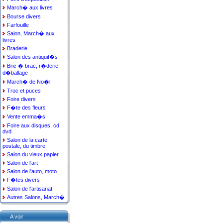
March� aux livres
Bourse divers
Farfouille
Salon, March� aux
livres
Braderie
Salon des antiquit�s
Bric � brac, r�derie,
d�ballage
March� de No�l
Troc et puces
Foire divers
F�te des fleurs
Vente emma�s
Foire aux disques, cd,
dvd
Salon de la carte
postale, du timbre
Salon du vieux papier
Salon de l'art
Salon de l'auto, moto
F�tes divers
Salon de l'artisanat
Autres Salons, March�
A voir