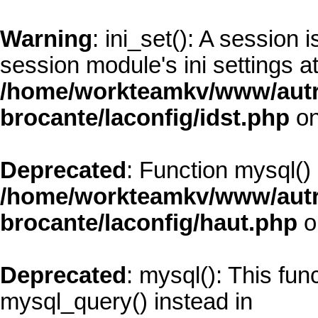
Warning
: ini_set(): A session
session module's ini settings at
/home/workteamkv/www/autre_
brocante/laconfig/idst.php
on
Deprecated
: Function mysql()
/home/workteamkv/www/autre_
brocante/laconfig/haut.php
o
Deprecated
: mysql(): This fun
mysql_query() instead in