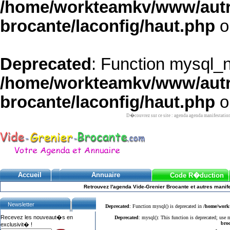
/home/workteamkv/www/autre_
brocante/laconfig/haut.php
o
Deprecated
: Function mysql_
/home/workteamkv/www/autre_
brocante/laconfig/haut.php
o
D�couvrez sur ce site : agenda agenda manifestatio
Accueil
Annuaire
Code R�duction
Retrouvez l'agenda Vide-Grenier Brocante et autres manife
Newsletter
Deprecated
: Function mysql() is deprecated in
/home/workt
Recevez les nouveaut�s en
Deprecated
: mysql(): This function is deprecated; use
broc
exclusivit� !