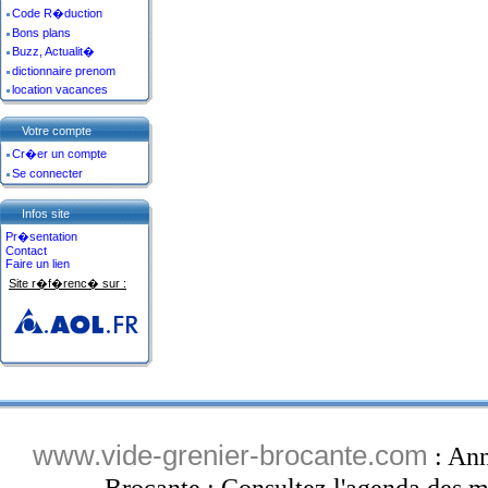
Code R�duction
Bons plans
Buzz, Actualit�
dictionnaire prenom
location vacances
Votre compte
Cr�er un compte
Se connecter
Infos site
Pr�sentation
Contact
Faire un lien
Site r�f�renc� sur :
www.vide-grenier-brocante.com
: Ann
Brocante : Consultez l'agenda des ma