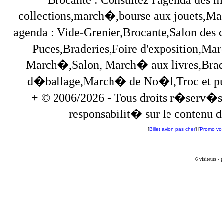
collections,march�,bourse aux jouets,Marc
agenda : Vide-Grenier,Brocante,Salon des
Puces,Braderies,Foire d'exposition,Mar
March�,Salon, March� aux livres,Brade
d�ballage,March� de No�l,Troc et puces,
+ © 2006/2026 - Tous droits r�serv�s
responsabilit� sur le contenu de
[
Billet avion pas cher
] [
Promo vo
6
visiteurs -