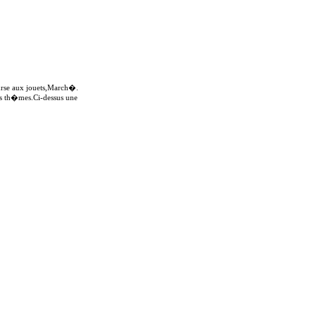
ourse aux jouets,March�.
nts th�mes.Ci-dessus une