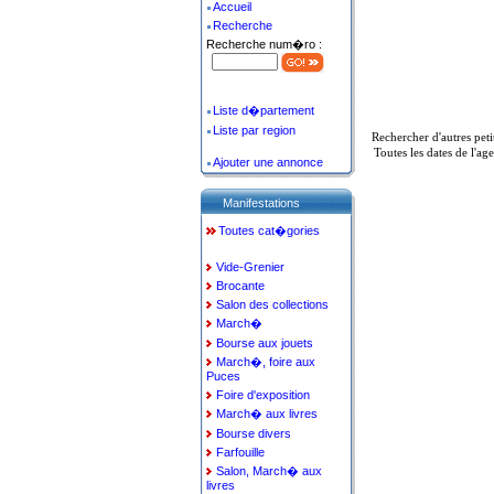
Accueil
Recherche
Recherche num�ro :
Liste d�partement
Liste par region
Rechercher d'autres pet
Toutes les dates de l'a
Ajouter une annonce
Manifestations
Toutes cat�gories
Vide-Grenier
Brocante
Salon des collections
March�
Bourse aux jouets
March�, foire aux
Puces
Foire d'exposition
March� aux livres
Bourse divers
Farfouille
Salon, March� aux
livres