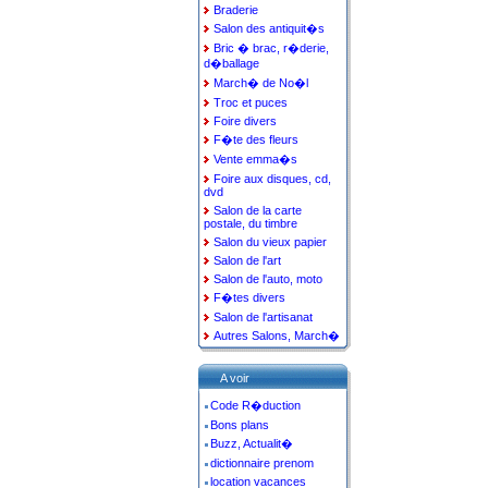
Braderie
Salon des antiquit�s
Bric � brac, r�derie,
d�ballage
March� de No�l
Troc et puces
Foire divers
F�te des fleurs
Vente emma�s
Foire aux disques, cd,
dvd
Salon de la carte
postale, du timbre
Salon du vieux papier
Salon de l'art
Salon de l'auto, moto
F�tes divers
Salon de l'artisanat
Autres Salons, March�
A voir
Code R�duction
Bons plans
Buzz, Actualit�
dictionnaire prenom
location vacances