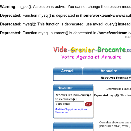
Warning
: ini_set(): A session is active. You cannot change the session module
Deprecated
: Function mysql() is deprecated in
/home/workteamkv/www/autre
Deprecated
: mysql(): This function is deprecated; use mysql_query() instead
Deprecated
: Function mysql_numrows() is deprecated in
/home/workteamkv/
D�cou
Accueil
Annuaire
Retrouvez l'agenda V
Newsletter
Deprecated
: Functio
Recevez les nouveaut�s
Deprecated
: mysql(): This fun
en exclusivit� !
Modifier/Supprimer options
Newsletter
Consultez ci-dessous une
particulier : achat , vente , 