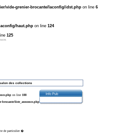
r/vide-grenier-brocante/laconfig/idst.php
on line
6
laconfig/haut.php
on line
124
line
125
 puces
salon des collections
Info Pub
once.php
on line
188
r-brocante/liste_annonce.php
ite de particulier �