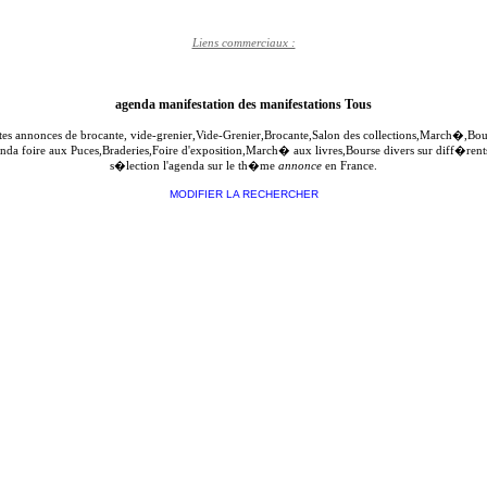
Liens commerciaux :
agenda manifestation des manifestations Tous
ites annonces de brocante, vide-grenier,Vide-Grenier,Brocante,Salon des collections,March�,B
genda foire aux Puces,Braderies,Foire d'exposition,March� aux livres,Bourse divers sur diff�re
s�lection l'agenda sur le th�me
annonce
en France.
MODIFIER LA RECHERCHER