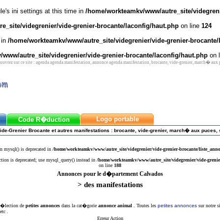
's ini settings at this time in
/home/workteamkv/www/autre_site/videgrenie
_site/videgrenier/vide-grenier-brocante/laconfig/haut.php
on line
124
 in
/home/workteamkv/www/autre_site/videgrenier/vide-grenier-brocante/
www/autre_site/videgrenier/vide-grenier-brocante/laconfig/haut.php
on 
vrez sur ce site : agenda agenda manifestation, annonce agenda manifestation, brocante, vide-grenier, march� aux
Logo portable
Code R�duction
ide-Grenier Brocante et autres manifestations : brocante, vide-grenier, march� aux puces, 
n mysql() is deprecated in
/home/workteamkv/www/autre_site/videgrenier/vide-grenier-brocante/liste_ann
ction is deprecated; use mysql_query() instead in
/home/workteamkv/www/autre_site/videgrenier/vide-grenie
on line
188
Annonces pour le d�partement Calvados
> des manifestations
 s�lection de
petites annonces
dans la cat�gorie
annonce animal
. Toutes les
petites annonces
sur notre s
etc .
Erreur Action