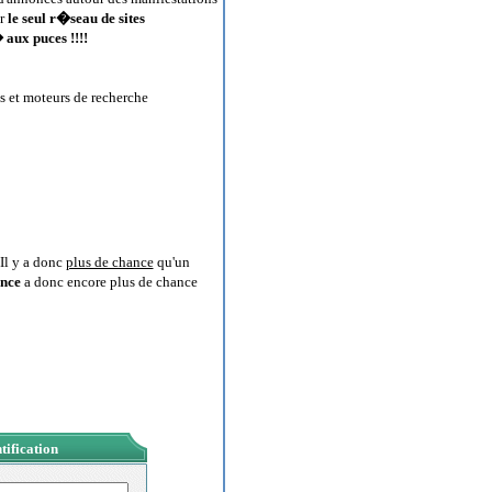
ur
le seul r�seau de sites
aux puces !!!!
s et moteurs de recherche
Il y a donc
plus de chance
qu'un
nce
a donc encore plus de chance
tification