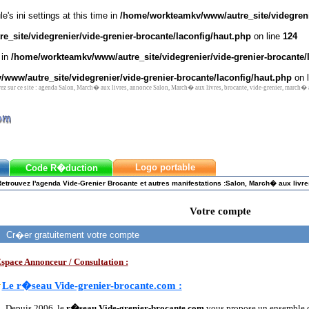
's ini settings at this time in
/home/workteamkv/www/autre_site/videgrenie
_site/videgrenier/vide-grenier-brocante/laconfig/haut.php
on line
124
 in
/home/workteamkv/www/autre_site/videgrenier/vide-grenier-brocante/
www/autre_site/videgrenier/vide-grenier-brocante/laconfig/haut.php
on 
 sur ce site : agenda Salon, March� aux livres, annonce Salon, March� aux livres, brocante, vide-grenier, march�
Logo portable
Code R�duction
Retrouvez l'agenda Vide-Grenier Brocante et autres manifestations :Salon, March� aux livre
Votre compte
Cr�er gratuitement votre compte
space Annonceur / Consultation :
Le r�seau Vide-grenier-brocante.com :
Depuis 2006, le
r�seau Vide-grenier-brocante.com
vous propose un ensemble d