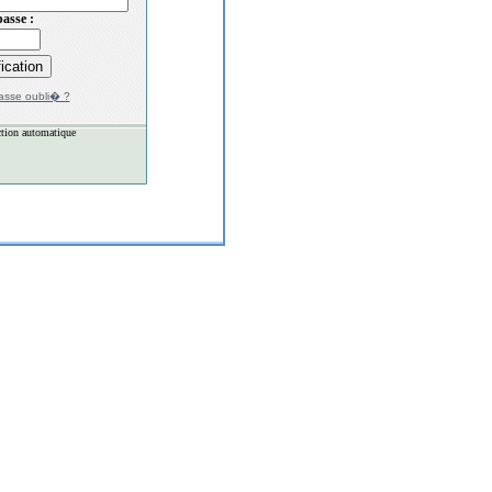
asse :
asse oubli� ?
tion automatique