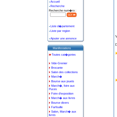
Accueil
Recherche
Recherche num�ro :
Liste d�partement
Liste par region
V
Ajouter une annonce
D
Manifestations
Toutes cat�gories
Vide-Grenier
Brocante
Salon des collections
March�
Bourse aux jouets
March�, foire aux
Puces
Foire d'exposition
March� aux livres
Bourse divers
Farfouille
Salon, March� aux
livres