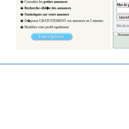
� Consultez les
petites annonces
Mot de p
�
Recherche cibl�e des annonces
�
Statistiques sur votre annonce
� D�posez GRATUITEMENT vos annonces en 5 minutes
Mot de p
� Modifiez votre profil rapidement
Reconnec