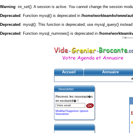
Warning
: ini_set(): A session is active. You cannot change the session module
Deprecated
: Function mysql() is deprecated in
/home/workteamkv/www/autre
Deprecated
: mysql(): This function is deprecated; use mysql_query() instead
Deprecated
: Function mysql_numrows() is deprecated in
/home/workteamkv/
D�couvrez
Accueil
Annuaire
Newsletter
Recevez les nouveaut�s
en exclusivit� !
Modifier/Supprimer options
E
Newsletter