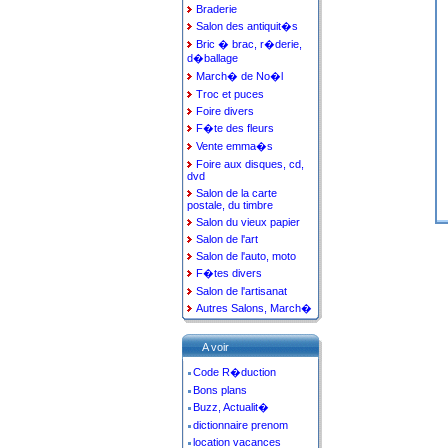
Braderie
Salon des antiquit�s
Bric � brac, r�derie,
d�ballage
March� de No�l
Troc et puces
Foire divers
F�te des fleurs
Vente emma�s
Foire aux disques, cd,
dvd
Salon de la carte
postale, du timbre
Salon du vieux papier
Salon de l'art
Salon de l'auto, moto
F�tes divers
Salon de l'artisanat
Autres Salons, March�
A voir
Code R�duction
Bons plans
Buzz, Actualit�
dictionnaire prenom
location vacances