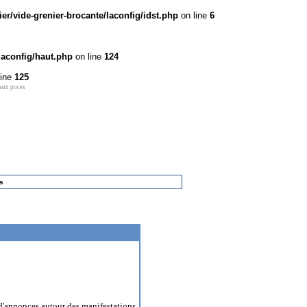
r/vide-grenier-brocante/laconfig/idst.php
on line
6
laconfig/haut.php
on line
124
line
125
 aux puces
s
'annonces autour des manifestations