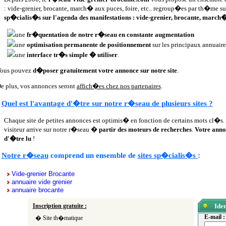
: vide-grenier, brocante, march� aux puces, foire, etc.. regroup�es par th�me s
sp�cialis�s sur l'agenda des manifestations : vide-grenier, brocante, march� 
une
fr�quentation de notre r�seau en constante augmentation
une
optimisation permanente de positionnement
sur les principaux annuaire
une
interface tr�s simple � utiliser
.
ous pouvez
d�poser gratuitement votre annonce sur notre site
.
e plus, vos annonces seront
affich�es chez nos partenaires
.
Quel est l'avantage d'�tre sur notre r�seau de plusieurs sites ?
Chaque site de petites annonces est optimis� en fonction de certains mots cl�s. 
visiteur arrive sur notre r�seau �
partir des moteurs de recherches
.
Votre anno
d'�tre lu
!
Notre r�seau
comprend un ensemble de
sites sp�cialis�s
:
Vide-grenier Brocante
annuaire vide grenier
annuaire brocante
Inscription gratuite :
Iden
E-mail :
� Site th�matique