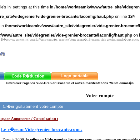
's ini settings at this time in
/home/workteamkv/www/autre_site/videgrenie
_site/videgrenier/vide-grenier-brocante/laconfig/haut.php
on line
124
 in
/home/workteamkv/www/autre_site/videgrenier/vide-grenier-brocante/
www/autre_site/videgrenier/vide-grenier-brocante/laconfig/haut.php
on 
D�couvrez sur ce site : agenda Vente emma�s, annonce Vente emma�s, brocante, vide-grenier, march� aux puces
Logo portable
Code R�duction
Retrouvez l'agenda Vide-Grenier Brocante et autres manifestations :Vente emma�s
Votre compte
Cr�er gratuitement votre compte
space Annonceur / Consultation :
Le r�seau Vide-grenier-brocante.com :
Depuis 2006, le
r�seau Vide-grenier-brocante.com
vous propose un ensemble d