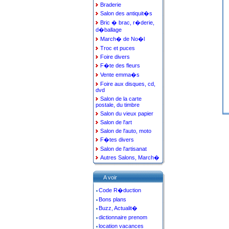
Braderie
Salon des antiquit�s
Bric � brac, r�derie,
d�ballage
March� de No�l
Troc et puces
Foire divers
F�te des fleurs
Vente emma�s
Foire aux disques, cd,
dvd
Salon de la carte
postale, du timbre
Salon du vieux papier
Salon de l'art
Salon de l'auto, moto
F�tes divers
Salon de l'artisanat
Autres Salons, March�
A voir
Code R�duction
Bons plans
Buzz, Actualit�
dictionnaire prenom
location vacances