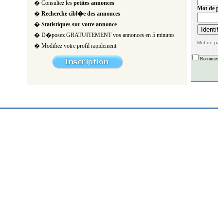
� Consultez les
petites annonces
Mot de p
�
Recherche cibl�e des annonces
�
Statistiques sur votre annonce
� D�posez GRATUITEMENT vos annonces en 5 minutes
Mot de p
� Modifiez votre profil rapidement
Reconnec