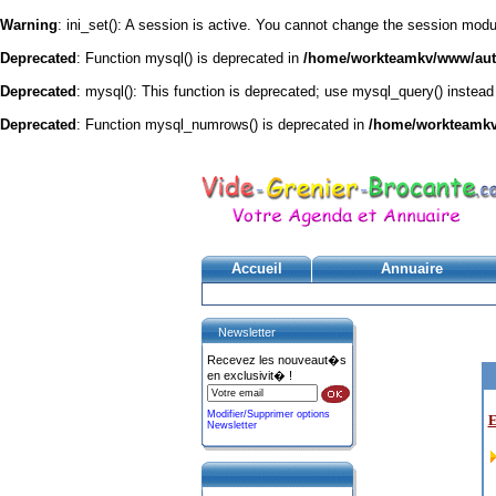
Warning
: ini_set(): A session is active. You cannot change the session module
Deprecated
: Function mysql() is deprecated in
/home/workteamkv/www/autre
Deprecated
: mysql(): This function is deprecated; use mysql_query() instead
Deprecated
: Function mysql_numrows() is deprecated in
/home/workteamkv/
Accueil
Annuaire
Newsletter
Recevez les nouveaut�s
en exclusivit� !
Modifier/Supprimer options
E
Newsletter