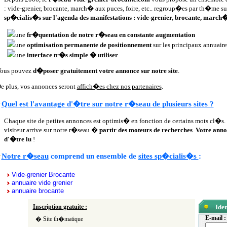
: vide-grenier, brocante, march� aux puces, foire, etc.. regroup�es par th�me s
sp�cialis�s sur l'agenda des manifestations : vide-grenier, brocante, march� 
une
fr�quentation de notre r�seau en constante augmentation
une
optimisation permanente de positionnement
sur les principaux annuaire
une
interface tr�s simple � utiliser
.
ous pouvez
d�poser gratuitement votre annonce sur notre site
.
e plus, vos annonces seront
affich�es chez nos partenaires
.
Quel est l'avantage d'�tre sur notre r�seau de plusieurs sites ?
Chaque site de petites annonces est optimis� en fonction de certains mots cl�s. 
visiteur arrive sur notre r�seau �
partir des moteurs de recherches
.
Votre anno
d'�tre lu
!
Notre r�seau
comprend un ensemble de
sites sp�cialis�s
:
Vide-grenier Brocante
annuaire vide grenier
annuaire brocante
Inscription gratuite :
Iden
E-mail :
� Site th�matique