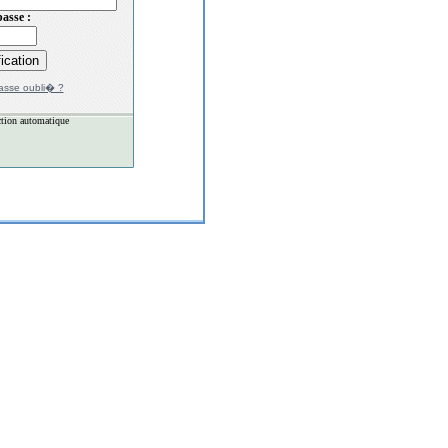
asse :
asse oubli� ?
tion automatique