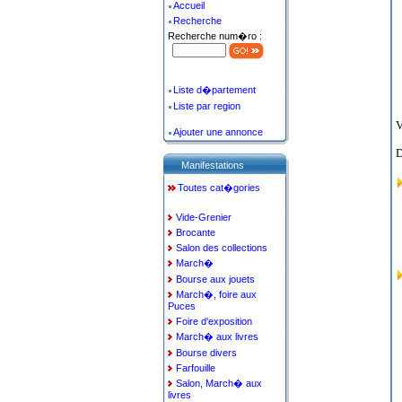
Accueil
Recherche
Recherche num�ro :
Liste d�partement
Liste par region
V
Ajouter une annonce
D
Manifestations
Toutes cat�gories
Vide-Grenier
Brocante
Salon des collections
March�
Bourse aux jouets
March�, foire aux
Puces
Foire d'exposition
March� aux livres
Bourse divers
Farfouille
Salon, March� aux
livres