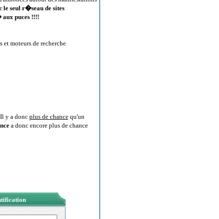
ur
le seul r�seau de sites
aux puces !!!!
s et moteurs de recherche
Il y a donc
plus de chance
qu'un
nce
a donc encore plus de chance
tification