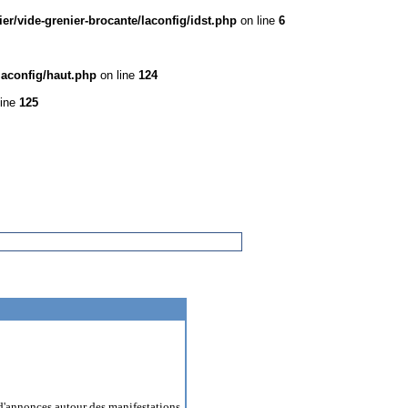
r/vide-grenier-brocante/laconfig/idst.php
on line
6
laconfig/haut.php
on line
124
line
125
'annonces autour des manifestations