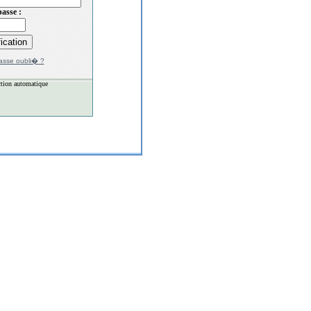
asse :
asse oubli� ?
tion automatique