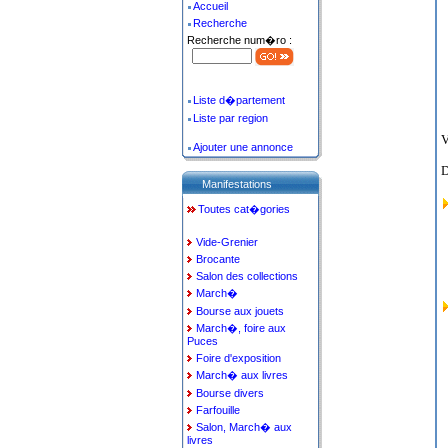
Accueil
Recherche
Recherche num�ro :
Liste d�partement
Liste par region
V
Ajouter une annonce
D
Manifestations
Toutes cat�gories
Vide-Grenier
Brocante
Salon des collections
March�
Bourse aux jouets
March�, foire aux
Puces
Foire d'exposition
March� aux livres
Bourse divers
Farfouille
Salon, March� aux
livres