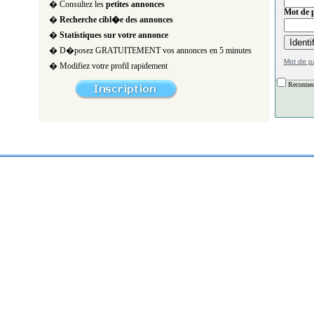
� Consultez les
petites annonces
Mot de p
�
Recherche cibl�e des annonces
�
Statistiques sur votre annonce
� D�posez GRATUITEMENT vos annonces en 5 minutes
Mot de p
� Modifiez votre profil rapidement
Reconnec