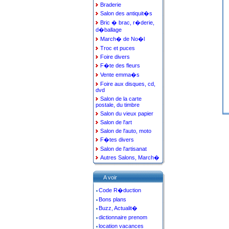
Braderie
Salon des antiquit�s
Bric � brac, r�derie,
d�ballage
March� de No�l
Troc et puces
Foire divers
F�te des fleurs
Vente emma�s
Foire aux disques, cd,
dvd
Salon de la carte
postale, du timbre
Salon du vieux papier
Salon de l'art
Salon de l'auto, moto
F�tes divers
Salon de l'artisanat
Autres Salons, March�
A voir
Code R�duction
Bons plans
Buzz, Actualit�
dictionnaire prenom
location vacances