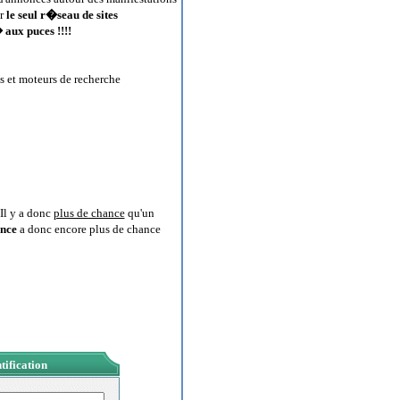
ur
le seul r�seau de sites
aux puces !!!!
s et moteurs de recherche
Il y a donc
plus de chance
qu'un
nce
a donc encore plus de chance
tification