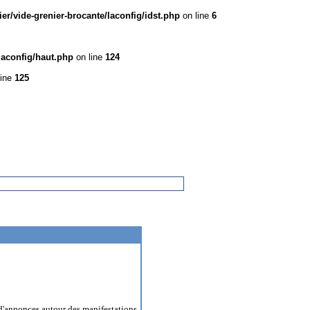
r/vide-grenier-brocante/laconfig/idst.php
on line
6
laconfig/haut.php
on line
124
line
125
'annonces autour des manifestations