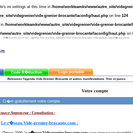
's ini settings at this time in
/home/workteamkv/www/autre_site/videgrenie
_site/videgrenier/vide-grenier-brocante/laconfig/haut.php
on line
124
 in
/home/workteamkv/www/autre_site/videgrenier/vide-grenier-brocante/
www/autre_site/videgrenier/vide-grenier-brocante/laconfig/haut.php
on 
D�couvrez sur ce site : agenda Troc et puces, annonce Troc et puces, brocante, vide-grenier, march� aux puces
Logo portable
Code R�duction
Retrouvez l'agenda Vide-Grenier Brocante et autres manifestations :Troc et puces
Votre compte
Cr�er gratuitement votre compte
space Annonceur / Consultation :
Le r�seau Vide-grenier-brocante.com :
Depuis 2006, le
r�seau Vide-grenier-brocante.com
vous propose un ensemble d