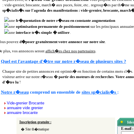
: vide-grenier, brocante, march� aux puces, foire, etc.. regroup�es par th�me s
sp�cialis�s sur l'agenda des manifestations : vide-grenier, brocante, march� 
une
fr�quentation de notre r�seau en constante augmentation
une
optimisation permanente de positionnement
sur les principaux annuaire
une
interface tr�s simple � utiliser
.
ous pouvez
d�poser gratuitement votre annonce sur notre site
.
e plus, vos annonces seront
affich�es chez nos partenaires
.
Quel est l'avantage d'�tre sur notre r�seau de plusieurs sites ?
Chaque site de petites annonces est optimis� en fonction de certains mots cl�s. 
visiteur arrive sur notre r�seau �
partir des moteurs de recherches
.
Votre anno
d'�tre lu
!
Notre r�seau
comprend un ensemble de
sites sp�cialis�s
:
Vide-grenier Brocante
annuaire vide grenier
annuaire brocante
Inscription gratuite :
Iden
E-mail :
� Site th�matique