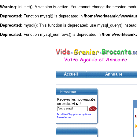
Warning
: ini_set(): A session is active. You cannot change the session module
Deprecated
: Function mysql() is deprecated in
/home/workteamkv/www/autre
Deprecated
: mysql(): This function is deprecated; use mysql_query() instead
Deprecated
: Function mysql_numrows() is deprecated in
/home/workteamkv/
Accueil
Annuaire
Newsletter
Recevez les nouveaut�s
en exclusivit� !
Modifier/Supprimer options
E
Newsletter