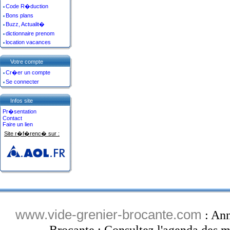
Code R�duction
Bons plans
Buzz, Actualit�
dictionnaire prenom
location vacances
Votre compte
Cr�er un compte
Se connecter
Infos site
Pr�sentation
Contact
Faire un lien
Site r�f�renc� sur :
www.vide-grenier-brocante.com
: Ann
Brocante : Consultez l'agenda des ma