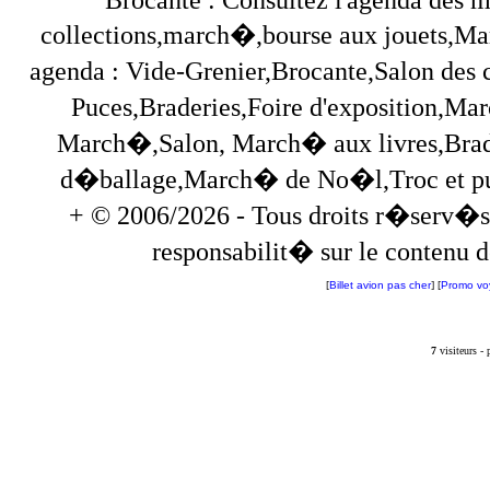
collections,march�,bourse aux jouets,Marc
agenda : Vide-Grenier,Brocante,Salon des
Puces,Braderies,Foire d'exposition,Mar
March�,Salon, March� aux livres,Brade
d�ballage,March� de No�l,Troc et puces,
+ © 2006/2026 - Tous droits r�serv�s
responsabilit� sur le contenu de
[
Billet avion pas cher
] [
Promo vo
7
visiteurs -