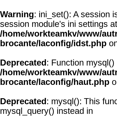
Warning
: ini_set(): A session
session module's ini settings at
/home/workteamkv/www/autre_
brocante/laconfig/idst.php
on
Deprecated
: Function mysql()
/home/workteamkv/www/autre_
brocante/laconfig/haut.php
o
Deprecated
: mysql(): This fun
mysql_query() instead in