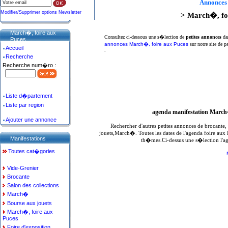
Annonces
Modifier/Supprimer options Newsletter
> March�, foi
March�, foire aux
Consultez ci-dessous une s�lection de
petites annonces
da
Puces
annonces March�, foire aux Puces
sur notre site de p
Accueil
.
Recherche
Recherche num�ro :
Liste d�partement
Liste par region
agenda manifestation March
Ajouter une annonce
Rechercher d'autres petites annonces de brocante
jouets,March�. Toutes les dates de l'agenda foire aux
Manifestations
th�mes.Ci-dessus une s�lection l'a
Toutes cat�gories
Vide-Grenier
Brocante
Salon des collections
March�
Bourse aux jouets
March�, foire aux
Puces
Foire d'exposition