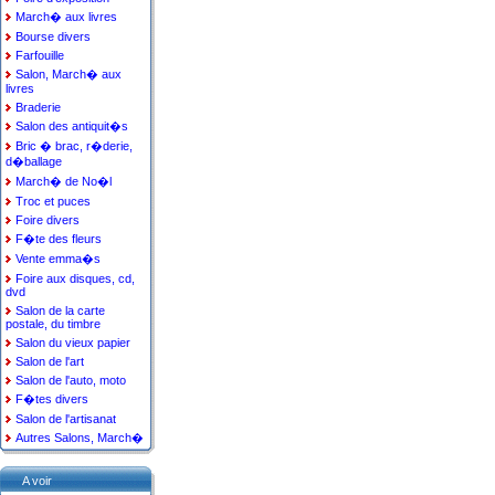
March� aux livres
Bourse divers
Farfouille
Salon, March� aux
livres
Braderie
Salon des antiquit�s
Bric � brac, r�derie,
d�ballage
March� de No�l
Troc et puces
Foire divers
F�te des fleurs
Vente emma�s
Foire aux disques, cd,
dvd
Salon de la carte
postale, du timbre
Salon du vieux papier
Salon de l'art
Salon de l'auto, moto
F�tes divers
Salon de l'artisanat
Autres Salons, March�
A voir