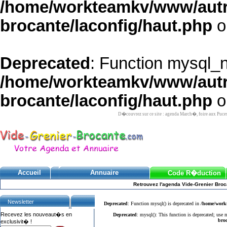
/home/workteamkv/www/autre_
brocante/laconfig/haut.php
o
Deprecated
: Function mysql_
/home/workteamkv/www/autre_
brocante/laconfig/haut.php
o
D�couvrez sur ce site : agenda March�, foire aux Puce
Accueil
Annuaire
Code R�duction
Retrouvez l'agenda Vide-Grenier Broc
Newsletter
Deprecated
: Function mysql() is deprecated in
/home/workt
Recevez les nouveaut�s en
Deprecated
: mysql(): This function is deprecated; use
broc
exclusivit� !