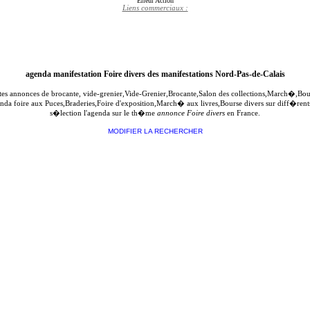
Erreur Action
Liens commerciaux :
agenda manifestation Foire divers des manifestations Nord-Pas-de-Calais
ites annonces de brocante, vide-grenier,Vide-Grenier,Brocante,Salon des collections,March�,B
genda foire aux Puces,Braderies,Foire d'exposition,March� aux livres,Bourse divers sur diff�re
s�lection l'agenda sur le th�me
annonce Foire divers
en France.
MODIFIER LA RECHERCHER