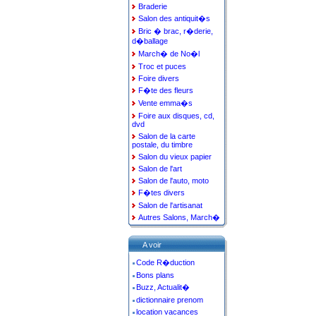
Braderie
Salon des antiquit�s
Bric � brac, r�derie,
d�ballage
March� de No�l
Troc et puces
Foire divers
F�te des fleurs
Vente emma�s
Foire aux disques, cd,
dvd
Salon de la carte
postale, du timbre
Salon du vieux papier
Salon de l'art
Salon de l'auto, moto
F�tes divers
Salon de l'artisanat
Autres Salons, March�
A voir
Code R�duction
Bons plans
Buzz, Actualit�
dictionnaire prenom
location vacances