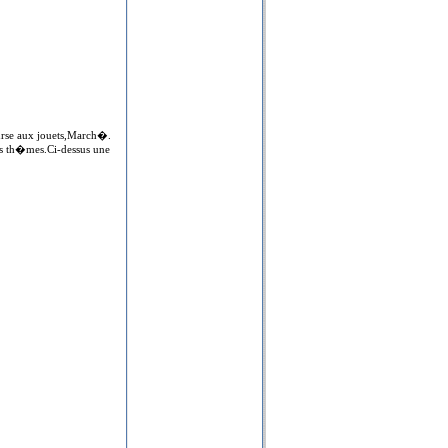
ourse aux jouets,March�.
nts th�mes.Ci-dessus une