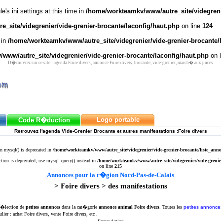
's ini settings at this time in
/home/workteamkv/www/autre_site/videgrenie
_site/videgrenier/vide-grenier-brocante/laconfig/haut.php
on line
124
 in
/home/workteamkv/www/autre_site/videgrenier/vide-grenier-brocante/
www/autre_site/videgrenier/vide-grenier-brocante/laconfig/haut.php
on 
D�couvrez sur ce site : agenda Foire divers, annonce Foire divers, brocante, vide-grenier, march� aux puces
Logo portable
Code R�duction
Retrouvez l'agenda Vide-Grenier Brocante et autres manifestations :Foire divers
n mysql() is deprecated in
/home/workteamkv/www/autre_site/videgrenier/vide-grenier-brocante/liste_ann
ction is deprecated; use mysql_query() instead in
/home/workteamkv/www/autre_site/videgrenier/vide-grenie
on line
215
Annonces pour la r�gion Nord-Pas-de-Calais
> Foire divers > des manifestations
 s�lection de
petites annonces
dans la cat�gorie
annonce animal Foire divers
. Toutes les
petites annonces
ulier : achat Foire divers, vente Foire divers, etc .