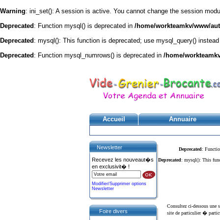
Warning
: ini_set(): A session is active. You cannot change the session module
Deprecated
: Function mysql() is deprecated in
/home/workteamkv/www/autre
Deprecated
: mysql(): This function is deprecated; use mysql_query() instead
Deprecated
: Function mysql_numrows() is deprecated in
/home/workteamkv/
Accueil
Annuaire
Newsletter
Deprecated
: Functio
Recevez les nouveaut�s
Deprecated
: mysql(): This fun
en exclusivit� !
Modifier/Supprimer options
Newsletter
Consultez ci-dessous une
Foire divers
site de particulier � partic