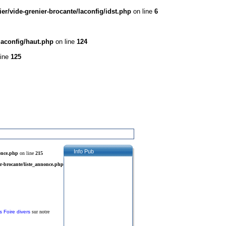
r/vide-grenier-brocante/laconfig/idst.php
on line
6
laconfig/haut.php
on line
124
line
125
Info Pub
once.php
on line
215
r-brocante/liste_annonce.php
 Foire divers
sur notre