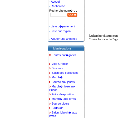
Accueil
Recherche
Recherche num�ro :
Liste d�partement
Liste par region
Rechercher d'autres pet
Ajouter une annonce
Toutes les dates de l'a
Manifestations
Toutes cat�gories
Vide-Grenier
Brocante
Salon des collections
March�
Bourse aux jouets
March�, foire aux
Puces
Foire d'exposition
March� aux livres
Bourse divers
Farfouille
Salon, March� aux
livres