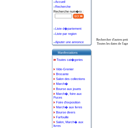
Accueil
Recherche
Recherche num�ro :
Liste d�partement
Liste par region
Rechercher d'autres pet
Ajouter une annonce
Toutes les dates de l'a
Manifestations
Toutes cat�gories
Vide-Grenier
Brocante
Salon des collections
March�
Bourse aux jouets
March�, foire aux
Puces
Foire d'exposition
March� aux livres
Bourse divers
Farfouille
Salon, March� aux
livres