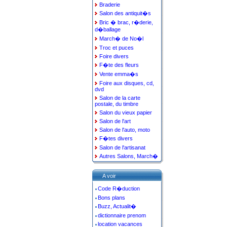
Braderie
Salon des antiquit�s
Bric � brac, r�derie,
d�ballage
March� de No�l
Troc et puces
Foire divers
F�te des fleurs
Vente emma�s
Foire aux disques, cd,
dvd
Salon de la carte
postale, du timbre
Salon du vieux papier
Salon de l'art
Salon de l'auto, moto
F�tes divers
Salon de l'artisanat
Autres Salons, March�
A voir
Code R�duction
Bons plans
Buzz, Actualit�
dictionnaire prenom
location vacances