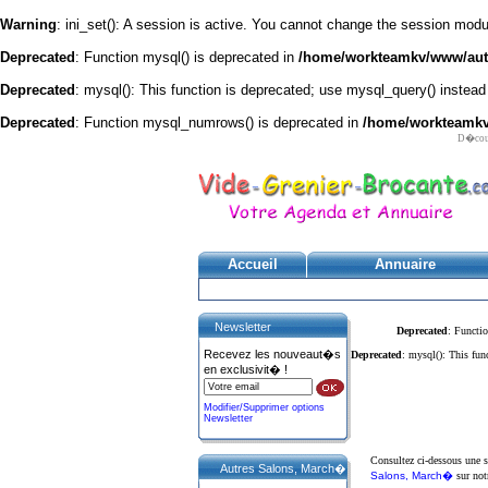
Warning
: ini_set(): A session is active. You cannot change the session module
Deprecated
: Function mysql() is deprecated in
/home/workteamkv/www/autre
Deprecated
: mysql(): This function is deprecated; use mysql_query() instead
Deprecated
: Function mysql_numrows() is deprecated in
/home/workteamkv/
D�couv
Accueil
Annuaire
Newsletter
Deprecated
: Functio
Recevez les nouveaut�s
Deprecated
: mysql(): This fun
en exclusivit� !
Modifier/Supprimer options
Newsletter
Consultez ci-dessous une
Autres Salons, March�
Salons, March�
sur not