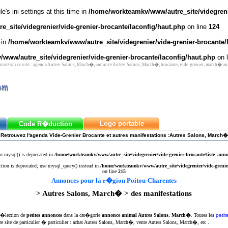
's ini settings at this time in
/home/workteamkv/www/autre_site/videgrenie
_site/videgrenier/vide-grenier-brocante/laconfig/haut.php
on line
124
 in
/home/workteamkv/www/autre_site/videgrenier/vide-grenier-brocante/
www/autre_site/videgrenier/vide-grenier-brocante/laconfig/haut.php
on 
rez sur ce site : agenda Autres Salons, March�, annonce Autres Salons, March�, brocante, vide-grenier, march� au
Logo portable
Code R�duction
Retrouvez l'agenda Vide-Grenier Brocante et autres manifestations :Autres Salons, March�
n mysql() is deprecated in
/home/workteamkv/www/autre_site/videgrenier/vide-grenier-brocante/liste_ann
ction is deprecated; use mysql_query() instead in
/home/workteamkv/www/autre_site/videgrenier/vide-grenie
on line
215
Annonces pour la r�gion Poitou-Charentes
> Autres Salons, March� > des manifestations
 s�lection de
petites annonces
dans la cat�gorie
annonce animal Autres Salons, March�
. Toutes les
peti
re site de particulier � particulier : achat Autres Salons, March�, vente Autres Salons, March�, etc .