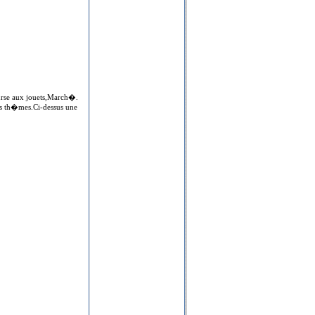
ourse aux jouets,March�.
nts th�mes.Ci-dessus une