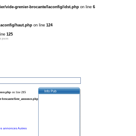
r/vide-grenier-brocante/laconfig/idst.php
on line
6
laconfig/haut.php
on line
124
line
125
x puces
Info Pub
once.php
on line
215
r-brocante/liste_annonce.php
tes annonces Autres