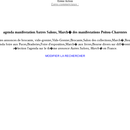
Erreur Action
Liens commerciaux :
agenda manifestation Autres Salons, March� des manifestations Poitou-Charentes
ites annonces de brocante, vide-grenier,Vide-Grenier,Brocante,Salon des collections,March�,B
genda foire aux Puces,Braderies,Foire d'exposition,March� aux livres,Bourse divers sur diff�re
s�lection l'agenda sur le th�me
annonce Autres Salons, March�
en France.
MODIFIER LA RECHERCHER