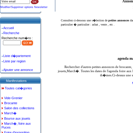
Annonc
Modifier/Supprimer options Newsletter
Consultez ci-dessous une s�lection de
petites annonces
da
particulier � particulier : achat , vente , etc .
Accueil
Recherche
Recherche num�ro :
Liste d�partement
agenda ma
Liste par region
Rechercher d'autres petites annonces de brocante
Ajouter une annonce
jouets,March�. Toutes les dates de l'agenda foire aux
th�mes.Ci-dessus une s
Manifestations
Toutes cat�gories
Vide-Grenier
Brocante
Salon des collections
March�
Bourse aux jouets
March�, foire aux
Puces
Foire d'exposition