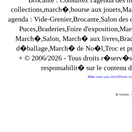
collections,march�,bourse aux jouets,Marc
agenda : Vide-Grenier,Brocante,Salon des
Puces,Braderies,Foire d'exposition,Mar
March�,Salon, March� aux livres,Brade
d�ballage,March� de No�l,Troc et puces,
+ © 2006/2026 - Tous droits r�serv�s
responsabilit� sur le contenu de
[
Billet avion pas cher
] [
Promo vo
11
visiteurs 