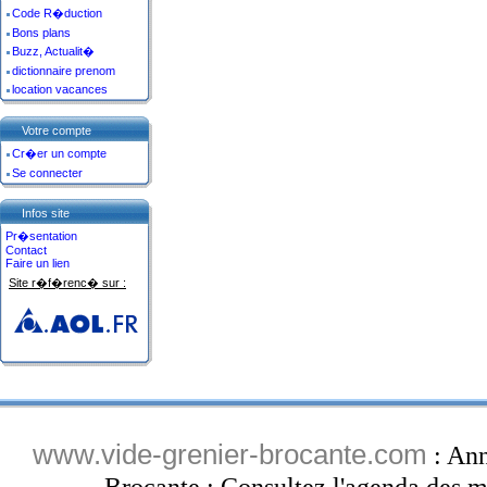
Code R�duction
Bons plans
Buzz, Actualit�
dictionnaire prenom
location vacances
Votre compte
Cr�er un compte
Se connecter
Infos site
Pr�sentation
Contact
Faire un lien
Site r�f�renc� sur :
www.vide-grenier-brocante.com
: Ann
Brocante : Consultez l'agenda des ma