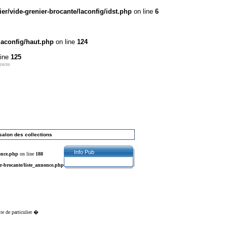
r/vide-grenier-brocante/laconfig/idst.php
on line
6
laconfig/haut.php
on line
124
line
125
 puces
salon des collections
Info Pub
once.php
on line
188
r-brocante/liste_annonce.php
ite de particulier �