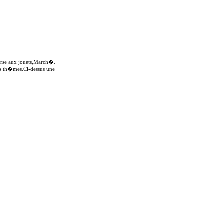
ourse aux jouets,March�.
nts th�mes.Ci-dessus une