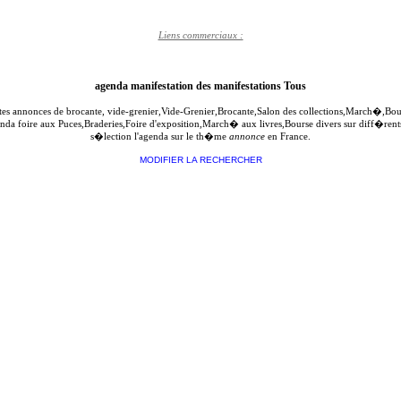
Liens commerciaux :
agenda manifestation des manifestations Tous
ites annonces de brocante, vide-grenier,Vide-Grenier,Brocante,Salon des collections,March�,B
genda foire aux Puces,Braderies,Foire d'exposition,March� aux livres,Bourse divers sur diff�re
s�lection l'agenda sur le th�me
annonce
en France.
MODIFIER LA RECHERCHER