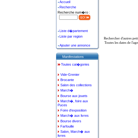
Accueil
Recherche
Recherche num�ro :
Liste d�partement
Liste par region
Rechercher d'autres pet
Toutes les dates de l'a
Ajouter une annonce
Manifestations
Toutes cat�gories
Vide-Grenier
Brocante
Salon des collections
March�
Bourse aux jouets
March�, foire aux
Puces
Foire d'exposition
March� aux livres
Bourse divers
Farfouille
Salon, March� aux
livres