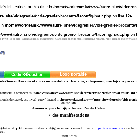
's ini settings at this time in
/home/workteamkv/www/autre_site/videgrenie
_site/videgrenier/vide-grenier-brocante/laconfig/haut.php
on line
124
 in
/home/workteamkv/www/autre_site/videgrenier/vide-grenier-brocante/
www/autre_site/videgrenier/vide-grenier-brocante/laconfig/haut.php
on 
vrez sur ce site : agenda agenda manifestation, annonce agenda manifestation, brocante, vide-grenier, march� aux
Logo portable
Code R�duction
ide-Grenier Brocante et autres manifestations : brocante, vide-grenier, march� aux puces, 
n mysql() is deprecated in
/home/workteamkv/www/autre_site/videgrenier/vide-grenier-brocante/liste_ann
ction is deprecated; use mysql_query() instead in
/home/workteamkv/www/autre_site/videgrenier/vide-grenie
on line
188
Annonces pour le d�partement Pas-de-Calais
> des manifestations
 s�lection de
petites annonces
dans la cat�gorie
annonce animal
. Toutes les
petites annonces
sur notre s
etc .
Erreur Action