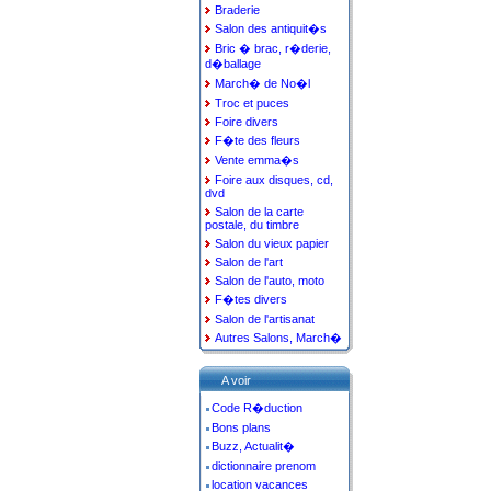
Braderie
Salon des antiquit�s
Bric � brac, r�derie,
d�ballage
March� de No�l
Troc et puces
Foire divers
F�te des fleurs
Vente emma�s
Foire aux disques, cd,
dvd
Salon de la carte
postale, du timbre
Salon du vieux papier
Salon de l'art
Salon de l'auto, moto
F�tes divers
Salon de l'artisanat
Autres Salons, March�
A voir
Code R�duction
Bons plans
Buzz, Actualit�
dictionnaire prenom
location vacances