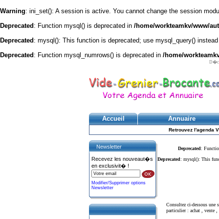
Warning
: ini_set(): A session is active. You cannot change the session module
Deprecated
: Function mysql() is deprecated in
/home/workteamkv/www/autre
Deprecated
: mysql(): This function is deprecated; use mysql_query() instead
Deprecated
: Function mysql_numrows() is deprecated in
/home/workteamkv/
D�cou
Accueil
Annuaire
Retrouvez l'agenda V
Newsletter
Deprecated
: Functio
Recevez les nouveaut�s
Deprecated
: mysql(): This fun
en exclusivit� !
Modifier/Supprimer options
Newsletter
Consultez ci-dessous une
particulier : achat , vente , 