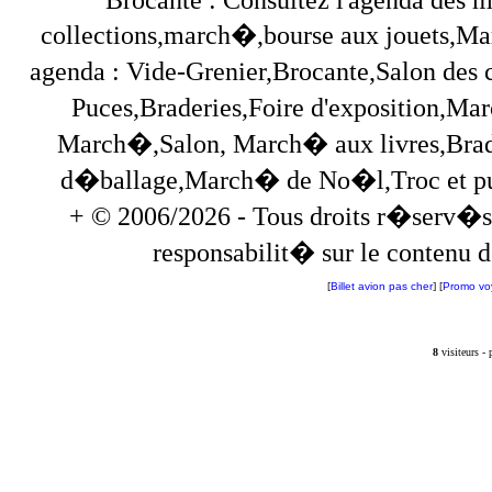
collections,march�,bourse aux jouets,Marc
agenda : Vide-Grenier,Brocante,Salon des
Puces,Braderies,Foire d'exposition,Mar
March�,Salon, March� aux livres,Brade
d�ballage,March� de No�l,Troc et puces,
+ © 2006/2026 - Tous droits r�serv�s
responsabilit� sur le contenu de
[
Billet avion pas cher
] [
Promo vo
8
visiteurs -