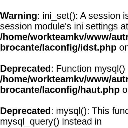
Warning
: ini_set(): A session
session module's ini settings at
/home/workteamkv/www/autre_
brocante/laconfig/idst.php
on
Deprecated
: Function mysql()
/home/workteamkv/www/autre_
brocante/laconfig/haut.php
o
Deprecated
: mysql(): This fun
mysql_query() instead in