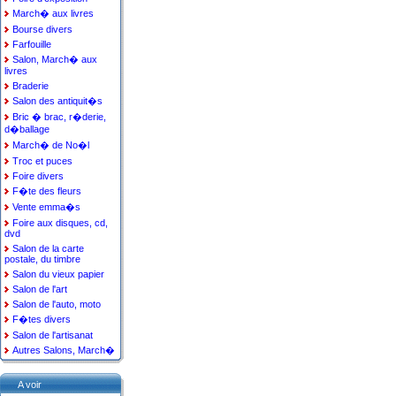
March� aux livres
Bourse divers
Farfouille
Salon, March� aux
livres
Braderie
Salon des antiquit�s
Bric � brac, r�derie,
d�ballage
March� de No�l
Troc et puces
Foire divers
F�te des fleurs
Vente emma�s
Foire aux disques, cd,
dvd
Salon de la carte
postale, du timbre
Salon du vieux papier
Salon de l'art
Salon de l'auto, moto
F�tes divers
Salon de l'artisanat
Autres Salons, March�
A voir