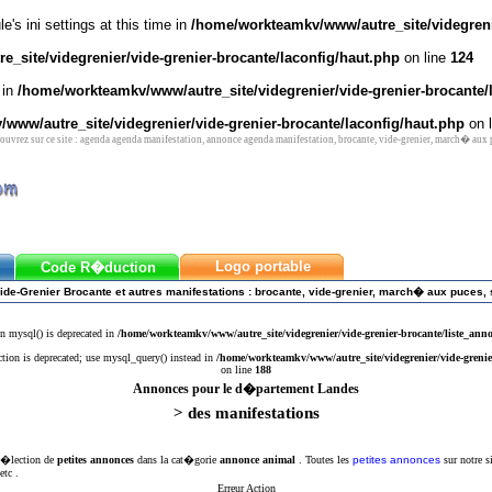
's ini settings at this time in
/home/workteamkv/www/autre_site/videgrenie
_site/videgrenier/vide-grenier-brocante/laconfig/haut.php
on line
124
 in
/home/workteamkv/www/autre_site/videgrenier/vide-grenier-brocante/
www/autre_site/videgrenier/vide-grenier-brocante/laconfig/haut.php
on 
vrez sur ce site : agenda agenda manifestation, annonce agenda manifestation, brocante, vide-grenier, march� aux
Logo portable
Code R�duction
ide-Grenier Brocante et autres manifestations : brocante, vide-grenier, march� aux puces, 
n mysql() is deprecated in
/home/workteamkv/www/autre_site/videgrenier/vide-grenier-brocante/liste_ann
ction is deprecated; use mysql_query() instead in
/home/workteamkv/www/autre_site/videgrenier/vide-grenie
on line
188
Annonces pour le d�partement Landes
> des manifestations
 s�lection de
petites annonces
dans la cat�gorie
annonce animal
. Toutes les
petites annonces
sur notre s
etc .
Erreur Action