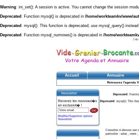
Warning
: ini_set(): A session is active. You cannot change the session module
Deprecated
: Function mysql() is deprecated in
/home/workteamkv/www/autre
Deprecated
: mysql(): This function is deprecated; use mysql_query() instead
Deprecated
: Function mysql_numrows() is deprecated in
/home/workteamkv/
D�cou
Accueil
Annuaire
Retrouvez l'agenda V
Newsletter
Deprecated
: Functio
Recevez les nouveaut�s
Deprecated
: mysql(): This fun
en exclusivit� !
Modifier/Supprimer options
Newsletter
Consultez ci-dessous une
particulier : achat , vente , 