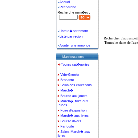
Accueil
Recherche
Recherche num�ro :
Liste d�partement
Liste par region
Rechercher d'autres pet
Toutes les dates de l'a
Ajouter une annonce
Manifestations
Toutes cat�gories
Vide-Grenier
Brocante
Salon des collections
March�
Bourse aux jouets
March�, foire aux
Puces
Foire d'exposition
March� aux livres
Bourse divers
Farfouille
Salon, March� aux
livres