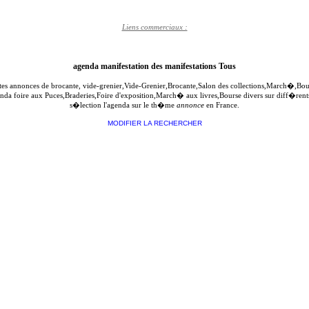
Liens commerciaux :
agenda manifestation des manifestations Tous
ites annonces de brocante, vide-grenier,Vide-Grenier,Brocante,Salon des collections,March�,B
genda foire aux Puces,Braderies,Foire d'exposition,March� aux livres,Bourse divers sur diff�re
s�lection l'agenda sur le th�me
annonce
en France.
MODIFIER LA RECHERCHER