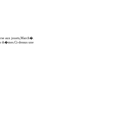
ourse aux jouets,March�.
nts th�mes.Ci-dessus une