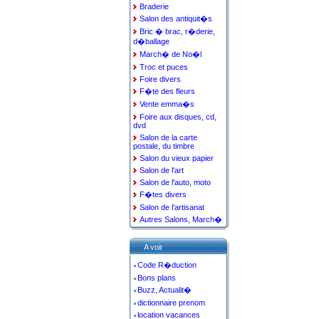
Braderie
Salon des antiquit�s
Bric � brac, r�derie,
d�ballage
March� de No�l
Troc et puces
Foire divers
F�te des fleurs
Vente emma�s
Foire aux disques, cd,
dvd
Salon de la carte
postale, du timbre
Salon du vieux papier
Salon de l'art
Salon de l'auto, moto
F�tes divers
Salon de l'artisanat
Autres Salons, March�
A voir
Code R�duction
Bons plans
Buzz, Actualit�
dictionnaire prenom
location vacances