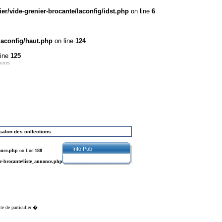
r/vide-grenier-brocante/laconfig/idst.php
on line
6
laconfig/haut.php
on line
124
line
125
 puces
salon des collections
Info Pub
once.php
on line
188
r-brocante/liste_annonce.php
ite de particulier �